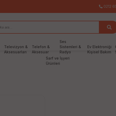
0212 65
Ses
Televizyon &
Telefon &
Sistemleri &
Ev Elektroniği
Aksesuarları
Aksesuar
Radyo
Kişisel Bakım
Sarf ve İşyeri
Ürünleri