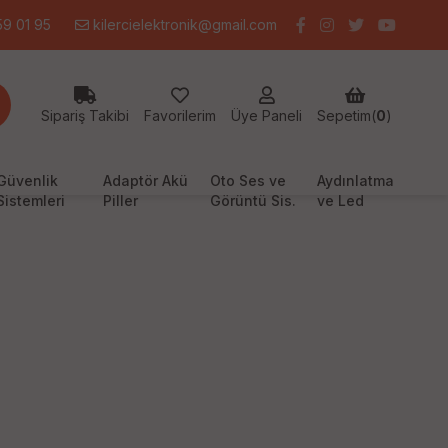
9 01 95
kilercielektronik@gmail.com
Sipariş Takibi
Favorilerim
Üye Paneli
Sepetim(
0
)
Güvenlik
Adaptör Akü
Oto Ses ve
Aydınlatma
Sistemleri
Piller
Görüntü Sis.
ve Led