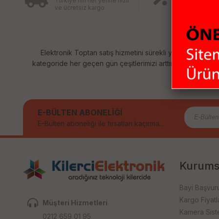
Türkiye’nin her yerine hızlı
ÜRÜNLER
ve ücretsiz kargo
Birbirinden fa
ürünler için ind
Elektronik Toptan satış hizmetini sürekli yenileyerek sizl
kategoride her geçen gün çeşitlerimizi arttırıyoruz. Size sağ
E-BÜLTEN ABONELİĞİ
E-Bülten aboneliği ile fırsatları kaçırma...
Kurums
Bayi Başvur
Kargo Fiyatla
Müşteri Hizmetleri
Kamera Sist
0212 659 01 95