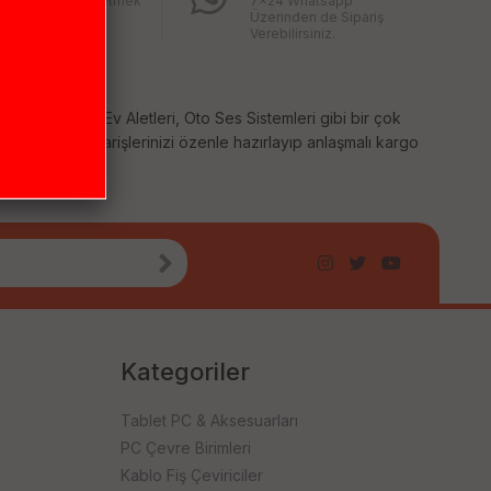
ğınız ürünü iade etmek
7x24 Whatsapp
bu kadar kolay
Üzerinden de Sipariş
mıştı
Verebilirsiniz.
temleri, Küçük Ev Aletleri, Oto Ses Sistemleri gibi bir çok
 sağlıyoruz. Siparişlerinizi özenle hazırlayıp anlaşmalı kargo
Kategoriler
Tablet PC & Aksesuarları
PC Çevre Birimleri
Kablo Fiş Çeviriciler