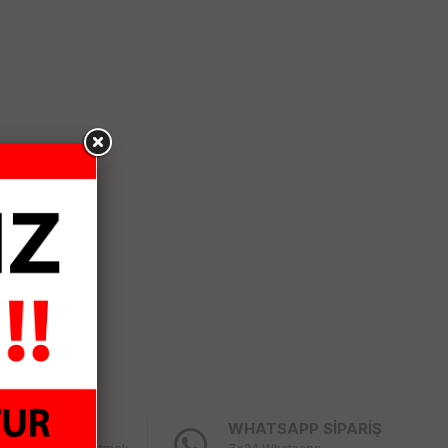
LAY İADE
WHATSAPP SİPARİŞ