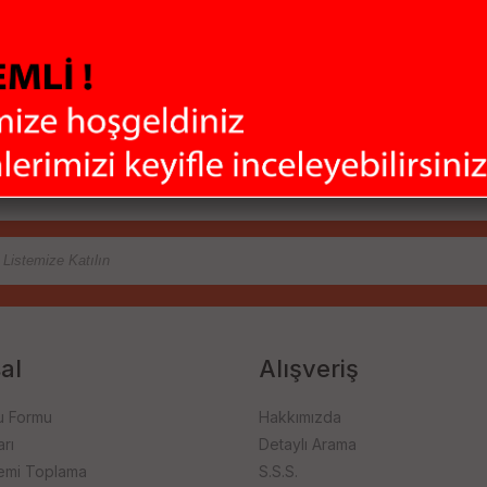
Sİtemiz 128Mbit SSL
Aldı
sertifikası ile
hiç 
rklı marka ve
korunmaktadır
olma
irimli fiyatlar
ere sunuyoruz. Bilgisayar Çevre Birimleri, Uydu Alıcıları, Güvenlik Sis
ladığımız bu çeşitlilik ile ihtiyaçlarınızı tek merkezden karşılamanızı
firması ile hızlı bir şekilde size ulaştırıyoruz.
al
Alışveriş
u Formu
Hakkımızda
rı
Detaylı Arama
emi Toplama
S.S.S.