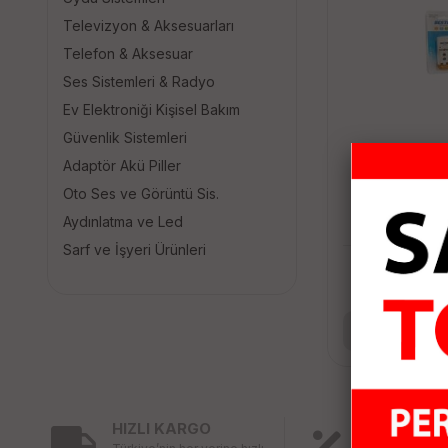
Televizyon & Aksesuarları
Telefon & Aksesuar
Ses Sistemleri & Radyo
Ev Elektroniği Kişisel Bakım
Güvenlik Sistemleri
Adaptör Akü Piller
Oto Ses ve Görüntü Sis.
BESTON BST-
Aydınlatma ve Led
VOLT P
Sarf ve İşyeri Ürünleri
2
Se
HIZLI KARGO
KAMPANY