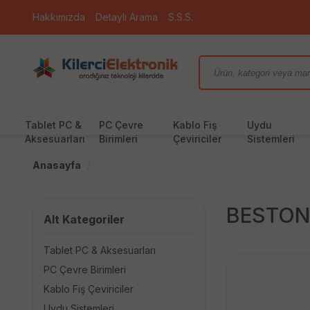
Hakkımızda
Detaylı Arama
S.S.S.
Tablet PC &
PC Çevre
Kablo Fiş
Uydu
Aksesuarları
Birimleri
Çeviriciler
Sistemleri
Anasayfa
BESTON
Alt Kategoriler
Tablet PC & Aksesuarları
PC Çevre Birimleri
Kablo Fiş Çeviriciler
Uydu Sistemleri