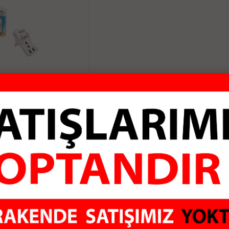
C812 2X AA-AAA - 9
İL ŞARJ ALETİ
38.75 TL
pete Ekle
ALI
GÜVENLİ ÖDEME
KO