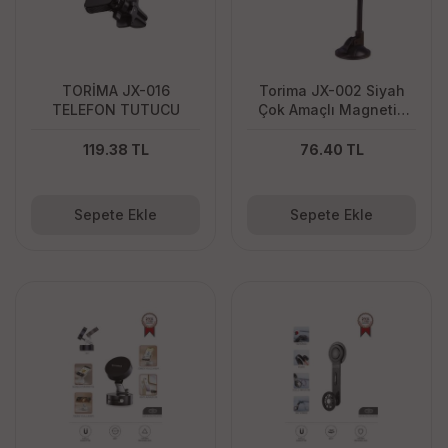
0
TL
20060
TL
TORİMA JX-016
Torima JX-002 Siyah
TELEFON TUTUCU
Çok Amaçlı Magnetic
Car Holder Araç İçi
Telefon Tutucu
119.38 TL
76.40 TL
Sepete Ekle
Sepete Ekle