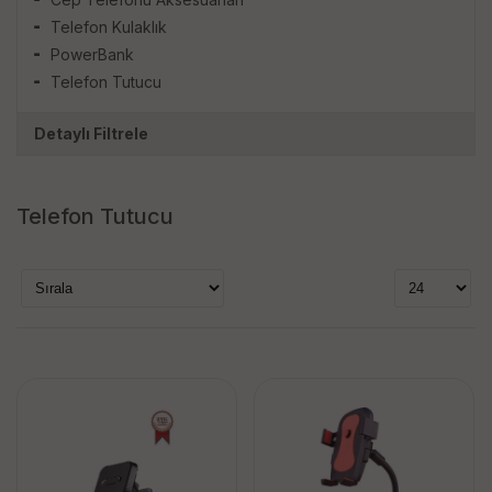
Telefon Kulaklık
PowerBank
Telefon Tutucu
Detaylı Filtrele
Markalar
Telefon Tutucu
ki̇lerci̇
li̇nk tech
narita
platoon
tori̇ma
Stok Durumu
stokta var
stokta yok
Fiyat Aralığı