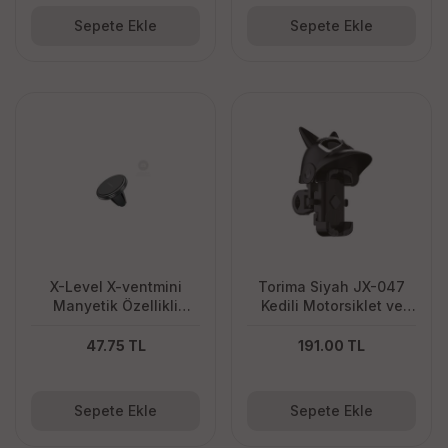
Sepete Ekle
Sepete Ekle
X-Level X-ventmini
Torima Siyah JX-047
Manyetik Özellikli
Kedili Motorsiklet ve
Klipsli Araç Içi Telefon
Bisiklet Telefon Tutucu
Tutucu
47.75 TL
191.00 TL
Sepete Ekle
Sepete Ekle