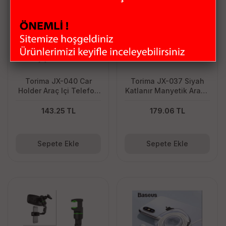
Torima JX-040 Car
Torima JX-037 Siyah
Holder Araç Içi Telefon
Katlanır Manyetik Araba
Tutucu
İçi Kompakt Cep
Telefonu Tutucu
143.25 TL
179.06 TL
Sepete Ekle
Sepete Ekle