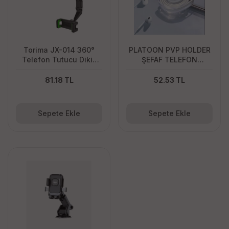
Torima JX-014 360°
PLATOON PVP HOLDER
Telefon Tutucu Dikiz
ŞEFAF TELEFON
Aynası Evrensel 360°
TUTUCU
Dönen Araba Telefon
81.18 TL
52.53 TL
Tutucusu
Sepete Ekle
Sepete Ekle