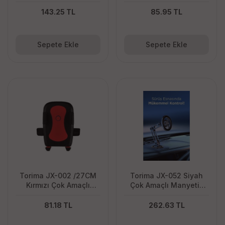
ve Bisiklet Telefon
Araba Telefon Tutucu
Tutucu
143.25 TL
85.95 TL
Sepete Ekle
Sepete Ekle
Torima JX-002 /27CM
Torima JX-052 Siyah
Kırmızı Çok Amaçlı
Çok Amaçlı Manyetik
Magnetic Car Holder
Car Holder Araç İçi
Araç İçi Telefon Tutucu
Telefon Tutucu
81.18 TL
262.63 TL