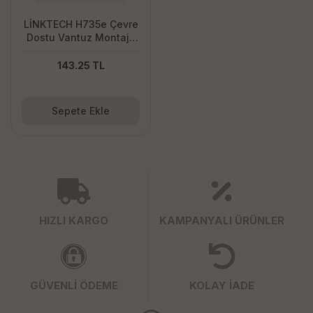
LİNKTECH H735e Çevre
Dostu Vantuz Montajlı
Evrensel Telefon
Tutacağı
143.25 TL
Sepete Ekle
HIZLI KARGO
KAMPANYALI ÜRÜNLER
GÜVENLİ ÖDEME
KOLAY İADE