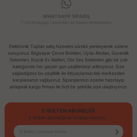
WHATSAPP SİPARİŞ
7x24 Whatsapp Üzerinden de Sipariş Verebilirsiniz.
Elektronik Toptan satış hizmetini sürekli yenileyerek sizlere
sunuyoruz. Bilgisayar Çevre Birimleri, Uydu Alıcıları, Güvenlik
Sistemleri, Küçük Ev Aletleri, Oto Ses Sistemleri gibi bir çok
kategoride her geçen gün çeşitlerimizi arttırıyoruz. Size
sağladığımız bu çeşitlilik ile ihtiyaçlarınızı tek merkezden
karşılamanızı sağlıyoruz. Siparişlerinizi özenle hazırlayıp
anlaşmalı kargo firması ile hızlı bir şekilde size ulaştırıyoruz.
E-BÜLTEN ABONELİĞİ
E-Bülten aboneliği ile fırsatları kaçırma...