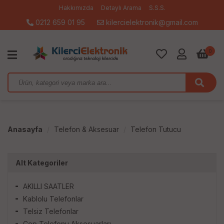
Hakkımızda
Detaylı Arama
S.S.S.
0212 659 01 95
kilercielektronik@gmail.com
0
Anasayfa
Telefon & Aksesuar
Telefon Tutucu
Alt Kategoriler
AKILLI SAATLER
Kablolu Telefonlar
Telsiz Telefonlar
Cep Telefonu Aksesuarları