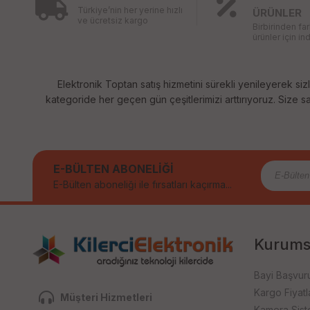
Türkiye’nin her yerine hızlı
ÜRÜNLER
ve ücretsiz kargo
Birbirinden fa
ürünler için ind
Elektronik Toptan satış hizmetini sürekli yenileyerek sizl
kategoride her geçen gün çeşitlerimizi arttırıyoruz. Size sağ
E-BÜLTEN ABONELİĞİ
E-Bülten aboneliği ile fırsatları kaçırma...
Kurums
Bayi Başvur
Kargo Fiyatla
Müşteri Hizmetleri
Kamera Sist