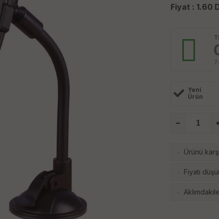
Fiyat :
1.60
D
T
7
Yeni
Ürün
Ürünü karşı
·
Fiyatı düşü
·
Aklımdakile
·