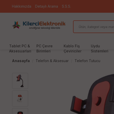
Hakkımızda
Detaylı Arama
S.S.S.
Tablet PC &
PC Çevre
Kablo Fiş
Uydu
Aksesuarları
Birimleri
Çeviriciler
Sistemleri
Anasayfa
Telefon & Aksesuar
Telefon Tutucu