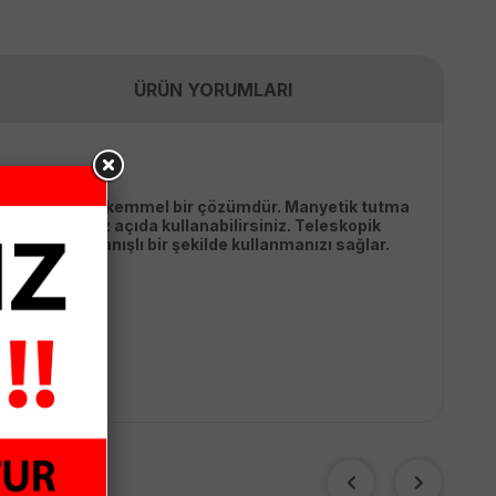
ÜRÜN YORUMLARI
itlemek için mükemmel bir çözümdür. Manyetik tutma
u istediğiniz açıda kullanabilirsiniz. Teleskopik
enli ve kullanışlı bir şekilde kullanmanızı sağlar.