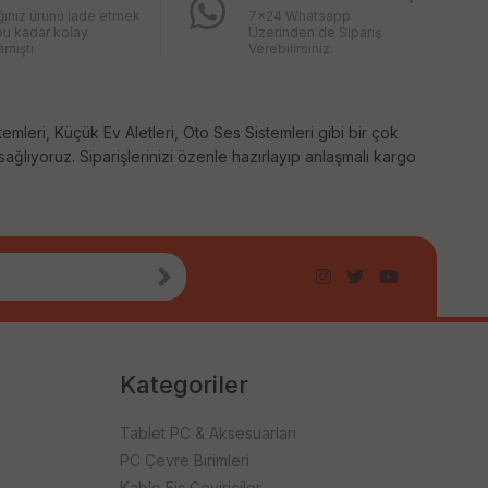
ğınız ürünü iade etmek
7x24 Whatsapp
bu kadar kolay
Üzerinden de Sipariş
mıştı
Verebilirsiniz.
temleri, Küçük Ev Aletleri, Oto Ses Sistemleri gibi bir çok
 sağlıyoruz. Siparişlerinizi özenle hazırlayıp anlaşmalı kargo
Kategoriler
Tablet PC & Aksesuarları
PC Çevre Birimleri
Kablo Fiş Çeviriciler