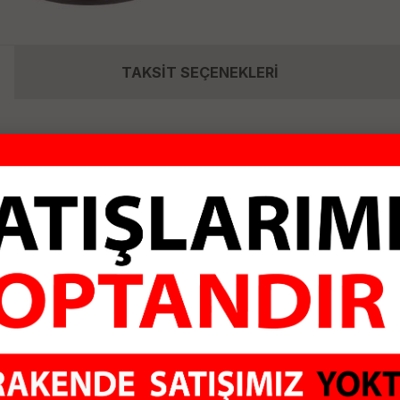
TAKSİT SEÇENEKLERİ
lefon Tutucu JX-002 27cm, aracınızın içine telefonunuzu sab
bilirsiniz. 360 derece dönebilen başlığı sayesinde, telefonunuz
arlayabilirsiniz. Bu telefon tutucu, aracınızda telefonunuzu güv