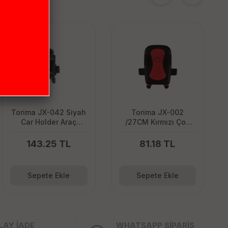
Torima JX-042 Siyah
Torima JX-002
Car Holder Araç
/27CM Kırmızı Çok
Motor ve Bisiklet
Amaçlı Magnetic Car
Telefon Tutucu
Holder Araç İçi
143.25 TL
81.18 TL
Telefon Tutucu
Sepete Ekle
Sepete Ekle
LAY İADE
WHATSAPP SİPARİŞ