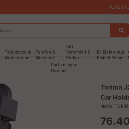
0212 65
Ses
Televizyon &
Telefon &
Sistemleri &
Ev Elektroniği
Aksesuarları
Aksesuar
Radyo
Kişisel Bakım
Sarf ve İşyeri
Ürünleri
Torima J
Car Holde
Marka:
TORİM
76.4