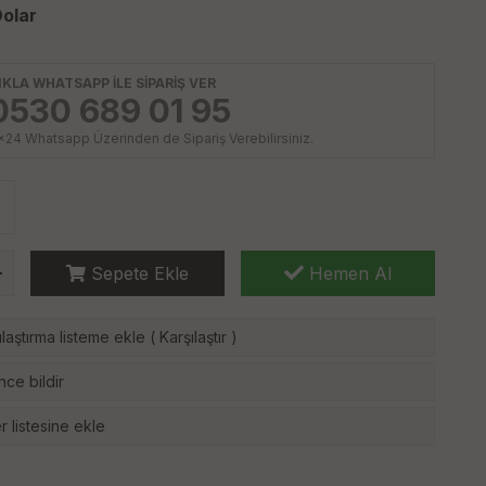
olar
IKLA WHATSAPP İLE SİPARİŞ VER
0530 689 01 95
x24 Whatsapp Üzerinden de Sipariş Verebilirsiniz.
Sepete Ekle
Hemen Al
laştırma listeme ekle
(
Karşılaştır
)
nce bildir
r listesine ekle