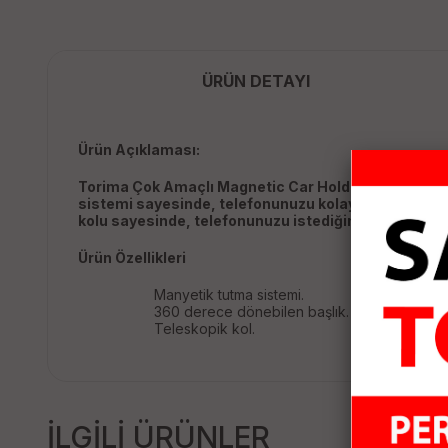
ÜRÜN DETAYI
Ürün Açıklaması:
Torima Çok Amaçlı Magnetic Car Holder Araç İçi Te
sistemi sayesinde, telefonunuzu kolayca takıp çıkara
kolu sayesinde, telefonunuzu istediğiniz mesafeye ay
Ürün Özellikleri
Manyetik tutma sistemi.
360 derece dönebilen başlık.
Teleskopik kol.
İLGİLİ ÜRÜNLER