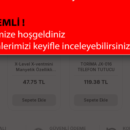
X-Level X-ventmini
TORİMA JX-016
Manyetik Özellikli
TELEFON TUTUCU
Klipsli Araç Içi
Telefon Tutucu
47.75 TL
119.38 TL
Sepete Ekle
Sepete Ekle
ALI
GÜVENLİ ÖDEME
KO