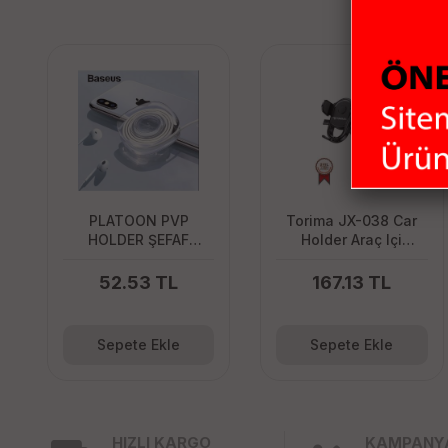
PLATOON PVP
Torima JX-038 Car
HOLDER ŞEFAF
Holder Araç Içi
TELEFON TUTUCU
Katlanabilir Telefon
Tutucu
52.53 TL
167.13 TL
Sepete Ekle
Sepete Ekle
HIZLI KARGO
KAMPANY