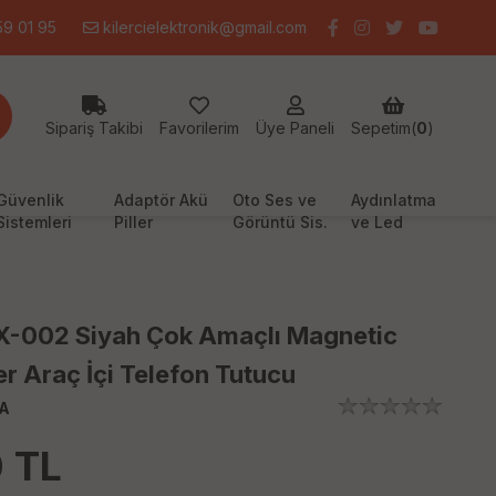
9 01 95
kilercielektronik@gmail.com
Sipariş Takibi
Favorilerim
Üye Paneli
Sepetim(
0
)
Güvenlik
Adaptör Akü
Oto Ses ve
Aydınlatma
Sistemleri
Piller
Görüntü Sis.
ve Led
X-002 Siyah Çok Amaçlı Magnetic
r Araç İçi Telefon Tutucu
A
0
TL