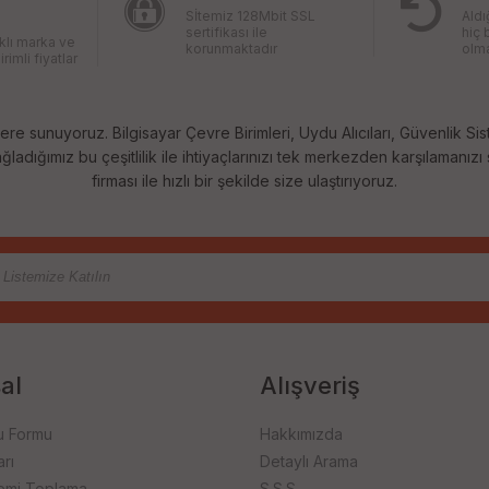
Sİtemiz 128Mbit SSL
Aldı
sertifikası ile
hiç 
rklı marka ve
korunmaktadır
olma
irimli fiyatlar
ere sunuyoruz. Bilgisayar Çevre Birimleri, Uydu Alıcıları, Güvenlik Sis
ladığımız bu çeşitlilik ile ihtiyaçlarınızı tek merkezden karşılamanızı
firması ile hızlı bir şekilde size ulaştırıyoruz.
al
Alışveriş
u Formu
Hakkımızda
rı
Detaylı Arama
emi Toplama
S.S.S.