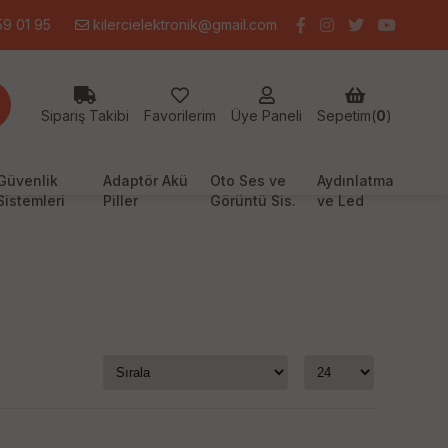
9 01 95
kilercielektronik@gmail.com
Sipariş Takibi
Favorilerim
Üye Paneli
Sepetim(
0
)
Güvenlik
Adaptör Akü
Oto Ses ve
Aydınlatma
Sistemleri
Piller
Görüntü Sis.
ve Led