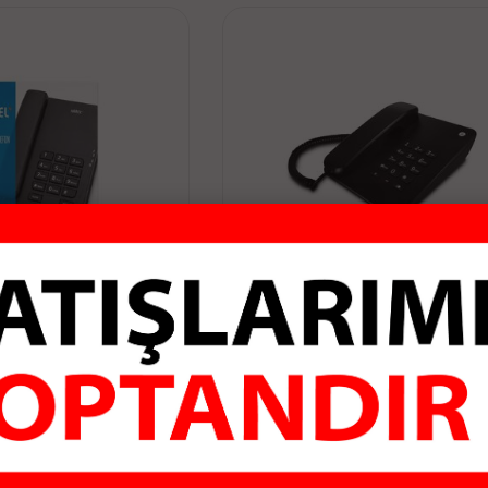
40 EKRANSIZ MASA
TK-30043 KABLOLU EKRANSIZ 
ELEFONU
TELEFONU
337.00 TL
1,098.25 TL
pete Ekle
Sepete Ekle