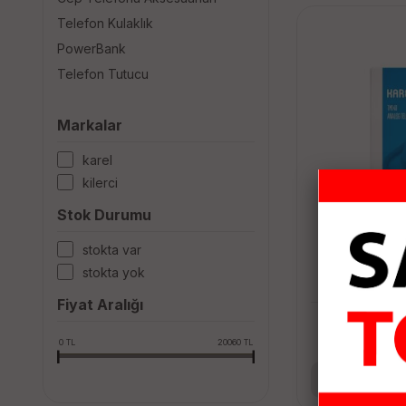
Telefon Kulaklık
PowerBank
Telefon Tutucu
Markalar
karel
ki̇lerci̇
Stok Durumu
stokta var
KAREL TM1
stokta yok
T
Fiyat Aralığı
1,
0
TL
20060
TL
Se