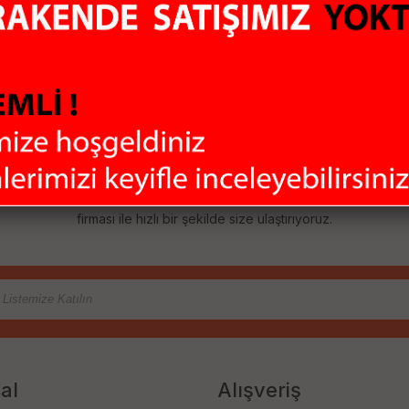
ALI
GÜVENLİ ÖDEME
KO
Sİtemiz 128Mbit SSL
Aldı
sertifikası ile
hiç 
rklı marka ve
korunmaktadır
olma
irimli fiyatlar
ere sunuyoruz. Bilgisayar Çevre Birimleri, Uydu Alıcıları, Güvenlik Sis
ladığımız bu çeşitlilik ile ihtiyaçlarınızı tek merkezden karşılamanızı
firması ile hızlı bir şekilde size ulaştırıyoruz.
al
Alışveriş