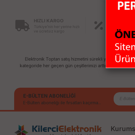
HIZLI KARGO
KAMPANY
Türkiye’nin her yerine hızlı
ÜRÜNLER
ve ücretsiz kargo
Birbirinden fa
ürünler için ind
Elektronik Toptan satış hizmetini sürekli yenileyerek sizl
kategoride her geçen gün çeşitlerimizi arttırıyoruz. Size sağ
E-BÜLTEN ABONELİĞİ
E-Bülten aboneliği ile fırsatları kaçırma...
Kurums