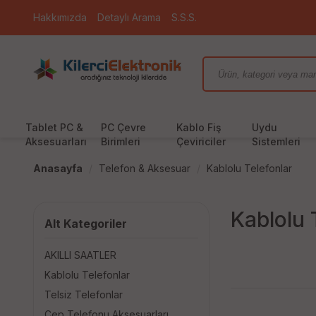
Hakkımızda
Detaylı Arama
S.S.S.
Tablet PC &
PC Çevre
Kablo Fiş
Uydu
Aksesuarları
Birimleri
Çeviriciler
Sistemleri
Anasayfa
Telefon & Aksesuar
Kablolu Telefonlar
Kablolu 
Alt Kategoriler
AKILLI SAATLER
Kablolu Telefonlar
Telsiz Telefonlar
Cep Telefonu Aksesuarları