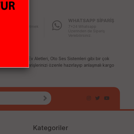
LAY İADE
WHATSAPP SİPARİŞ
ğınız ürünü iade etmek
7x24 Whatsapp
bu kadar kolay
Üzerinden de Sipariş
mıştı
Verebilirsiniz.
temleri, Küçük Ev Aletleri, Oto Ses Sistemleri gibi bir çok
 sağlıyoruz. Siparişlerinizi özenle hazırlayıp anlaşmalı kargo
Kategoriler