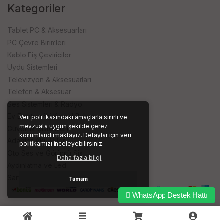
Kategoriler
Tablet PC & Aksesuarları
PC Çevre Birimleri
Kablo Fiş Çeviriciler
Uydu Sistemleri
Televizyon & Aksesuarları
Telefon & Aksesuar
Ses Sistemleri & Radyo
Ev Elektroniği Kişisel Bakım
Veri politikasındaki amaçlarla sınırlı ve
mevzuata uygun şekilde çerez
Güvenlik Sistemleri
konumlandırmaktayız. Detaylar için veri
Adaptör Akü Piller
politikamızı inceleyebilirsiniz.
Oto Ses ve Görüntü Sis.
Daha fazla bilgi
Aydınlatma ve Led
Sarf ve İşyeri Ürünleri
Tamam
WhatsApp Destek Hattı