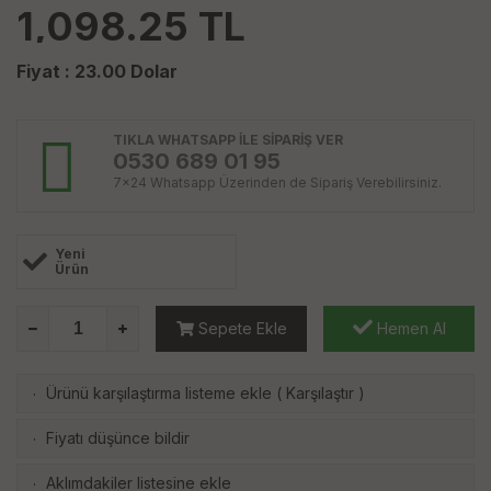
1,098.25
TL
Fiyat :
23.00
Dolar
TIKLA WHATSAPP İLE SİPARİŞ VER
0530 689 01 95
7x24 Whatsapp Üzerinden de Sipariş Verebilirsiniz.
Yeni
Ürün
Sepete Ekle
Hemen Al
Ürünü karşılaştırma listeme ekle
(
Karşılaştır
)
·
Fiyatı düşünce bildir
·
Aklımdakiler listesine ekle
·