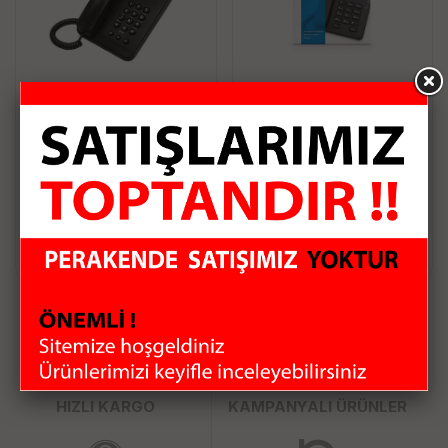
TELPAŞ KT-1020 MASA
KAREL TM140 EKRANSIZ
ÜSTÜ KABLOLU
MASA TELEFONU
TELEFON
716.25 TL
1,337.00 TL
Sepete Ekle
Sepete Ekle
HIZLI KARGO
KAMPANYALI ÜRÜNLER