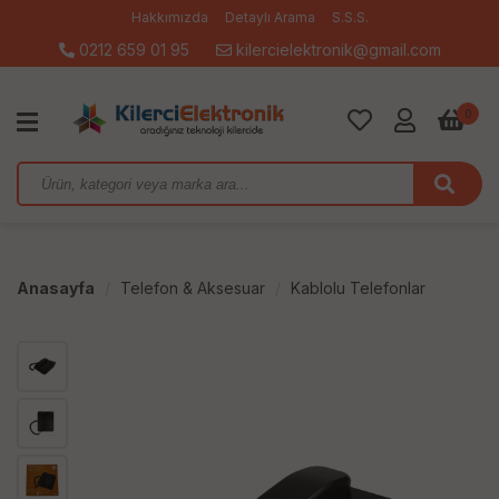
Hakkımızda
Detaylı Arama
S.S.S.
0212 659 01 95
kilercielektronik@gmail.com
0
Anasayfa
Telefon & Aksesuar
Kablolu Telefonlar