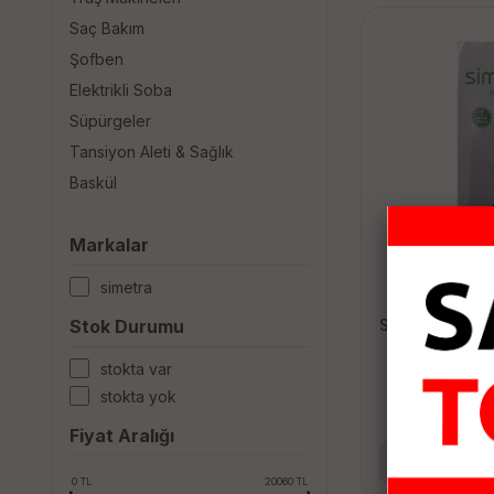
Saç Bakım
Şofben
Elektrikli Soba
Süpürgeler
Tansiyon Aleti & Sağlık
Baskül
Markalar
si̇metra
SİMETRA ELEK
Stok Durumu
stokta var
1,
stokta yok
Fiyat Aralığı
Se
0
TL
20060
TL