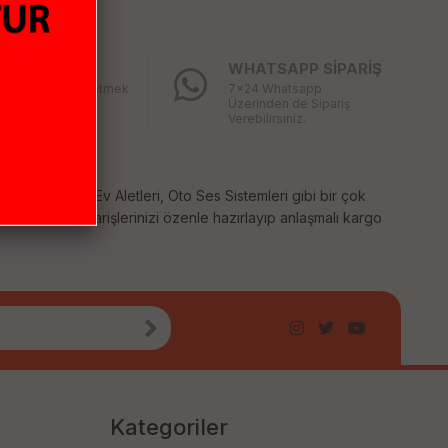
LAY İADE
WHATSAPP SİPARİŞ
ğınız ürünü iade etmek
7x24 Whatsapp
bu kadar kolay
Üzerinden de Sipariş
mıştı
Verebilirsiniz.
temleri, Küçük Ev Aletleri, Oto Ses Sistemleri gibi bir çok
 sağlıyoruz. Siparişlerinizi özenle hazırlayıp anlaşmalı kargo
Kategoriler