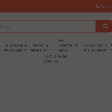
0212 65
Ses
Televizyon &
Telefon &
Sistemleri &
Ev Elektroniği
Aksesuarları
Aksesuar
Radyo
Kişisel Bakım
Sarf ve İşyeri
Ürünleri