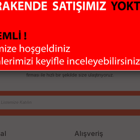
ALI
GÜVENLİ ÖDEME
KO
Sİtemiz 128Mbit SSL
Aldı
sertifikası ile
hiç 
rklı marka ve
korunmaktadır
olma
irimli fiyatlar
ere sunuyoruz. Bilgisayar Çevre Birimleri, Uydu Alıcıları, Güvenlik Sis
ladığımız bu çeşitlilik ile ihtiyaçlarınızı tek merkezden karşılamanızı
firması ile hızlı bir şekilde size ulaştırıyoruz.
al
Alışveriş