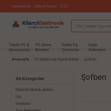
Hakkımızda
Detaylı Arama
S.S.S.
Tablet PC &
PC Çevre
Kablo Fiş
Uydu
Aksesuarları
Birimleri
Çeviriciler
Sistemleri
Anasayfa
Ev Elektroniği Kişisel Bakım
Şofben
Şofben
Alt Kategoriler
Elektrikli Mutfak Aletleri
Ütü
Vantilatör
Traş Makineleri