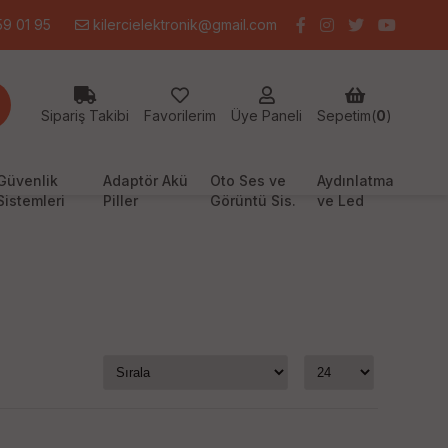
9 01 95
kilercielektronik@gmail.com
Sipariş Takibi
Favorilerim
Üye Paneli
Sepetim(
0
)
Güvenlik
Adaptör Akü
Oto Ses ve
Aydınlatma
Sistemleri
Piller
Görüntü Sis.
ve Led