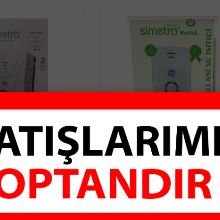
TRİKLİ BANYO ŞOFBENİ
SİMETRA ELEKTRİKLİ MUTFA
7500W
ŞOFBENİ 5500W
100.00 TL
1,250.00 TL
pete Ekle
Sepete Ekle