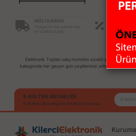
HIZLI KARGO
KAMPANY
Türkiye’nin her yerine hızlı
ÜRÜNLER
ve ücretsiz kargo
Birbirinden fa
ürünler için ind
Elektronik Toptan satış hizmetini sürekli yenileyerek sizl
kategoride her geçen gün çeşitlerimizi arttırıyoruz. Size sağ
E-BÜLTEN ABONELİĞİ
E-Bülten aboneliği ile fırsatları kaçırma...
Kurums