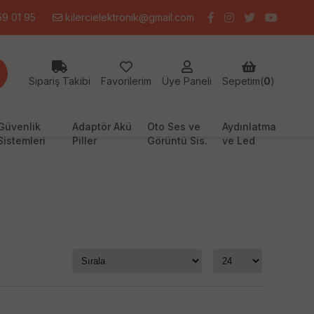
9 01 95
kilercielektronik@gmail.com
Sipariş Takibi
Favorilerim
Üye Paneli
Sepetim(
0
)
Güvenlik
Adaptör Akü
Oto Ses ve
Aydınlatma
Sistemleri
Piller
Görüntü Sis.
ve Led