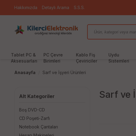
Hakkımızda
Detaylı Arama
S.S.S.
Tablet PC &
PC Çevre
Kablo Fiş
Uydu
Aksesuarları
Birimleri
Çeviriciler
Sistemleri
Anasayfa
Sarf ve İşyeri Ürünleri
Sarf ve 
Alt Kategoriler
Boş DVD-CD
CD Poşeti-Zarfı
Notebook Çantaları
Hesap Makineleri