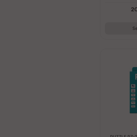
2
Se
PUZZLE PZ-