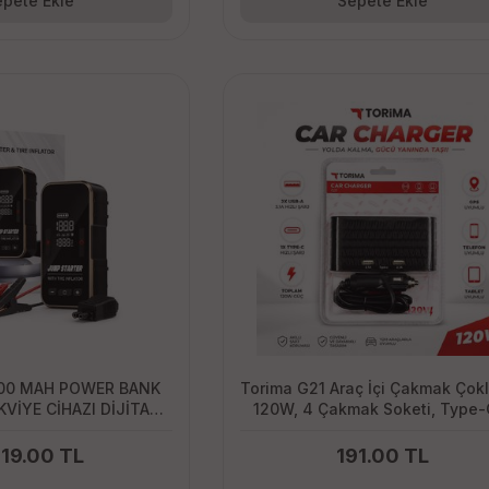
pete Ekle
Sepete Ekle
000 MAH POWER BANK
Torima G21 Araç İçi Çakmak Çokl
VİYE CİHAZI DİJİTAL
120W, 4 Çakmak Soketi, Type-
İ LASTİK ŞİŞİRME
USB
 POMPA TAŞINABİLİR
719.00 TL
191.00 TL