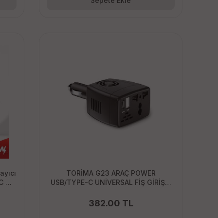
Sepete Ekle
ayıcı
TORİMA G23 ARAÇ POWER
C &
USB/TYPE-C UNİVERSAL FİŞ GİRİŞLİ
INVERTER
382.00 TL