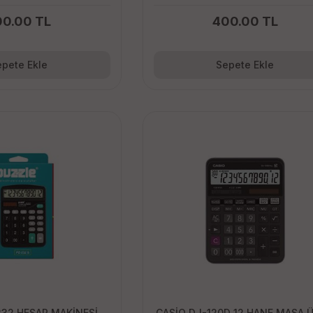
00.00 TL
400.00 TL
pete Ekle
Sepete Ekle
232 HESAP MAKİNESİ
CASİO DJ-120D 12 HANE MASA 