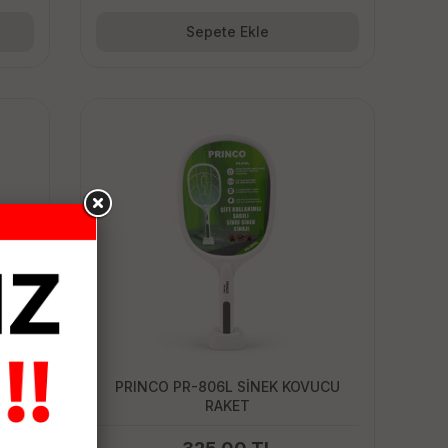
Sepete Ekle
CU
PRINCO PR-806L SİNEK KOVUCU
RAKET