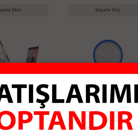
pete Ekle
Sepete Ekle
-630 LAPTOP STANDI
PRINCO PR-330 SİNEK KOVU
RAKET