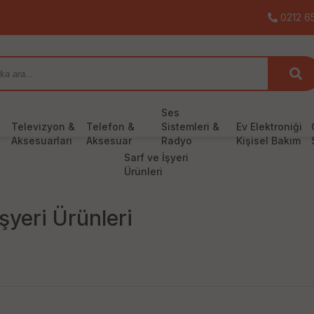
0212 65
Ses
Televizyon &
Telefon &
Sistemleri &
Ev Elektroniği
Aksesuarları
Aksesuar
Radyo
Kişisel Bakım
Sarf ve İşyeri
Ürünleri
İşyeri Ürünleri