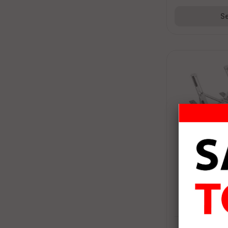
Se
ONEZERO ZR