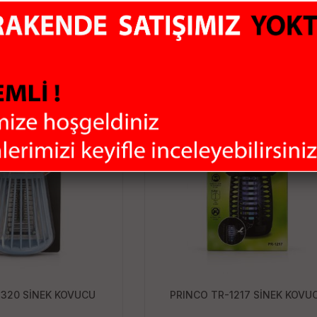
67.13 TL
250.00 TL
pete Ekle
Sepete Ekle
-320 SİNEK KOVUCU
PRINCO TR-1217 SİNEK KOVU