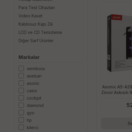
Para Test Cihazları
Video Kaset
Kablosuz Kapı Zili
LCD ve CD Temizleme
Diğer Sarf Ürünler
Markalar
winnboss
aselsan
asonic
Asonic AS-A2
casi̇o
Zincir Askısılı
cockpit
5
diamond
gyo
hp
Se
ki̇lerci̇