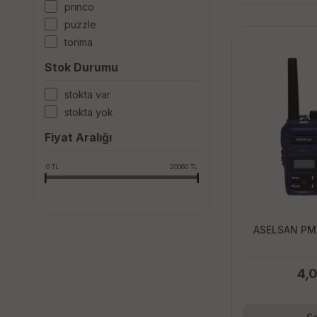
princo
puzzle
tori̇ma
Stok Durumu
stokta var
stokta yok
Fiyat Aralığı
0
TL
20060
TL
ASELSAN PM-
4,