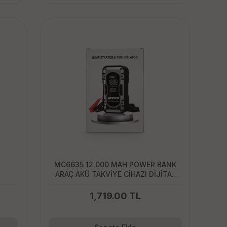
MC6635 12.000 MAH POWER BANK
ARAÇ AKÜ TAKVİYE CİHAZI DİJİTAL
GÖSTERGELİ LASTİK ŞİŞİRME
KOMPRESÖRÜ POMPA TAŞINABİLİR
1,719.00 TL