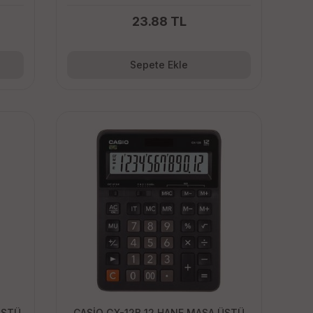
23.88 TL
Sepete Ekle
ÜSTÜ
CASİO GX-12B 12 HANE MASA ÜSTÜ