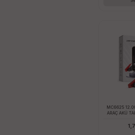
Se
MC6625 12.
ARAÇ AKÜ TAK
GÖSTERGEL
KOMPRESÖRÜ
1,