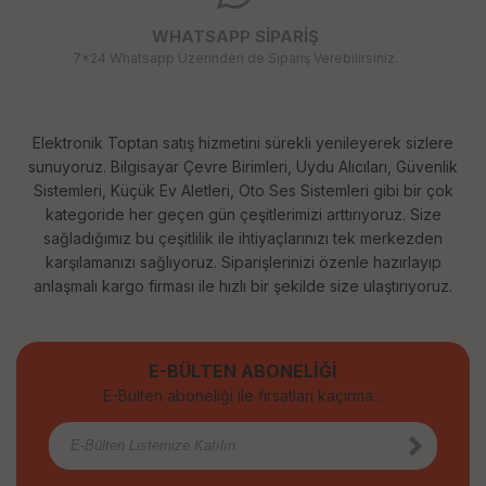
WHATSAPP SİPARİŞ
7x24 Whatsapp Üzerinden de Sipariş Verebilirsiniz.
Elektronik Toptan satış hizmetini sürekli yenileyerek sizlere
sunuyoruz. Bilgisayar Çevre Birimleri, Uydu Alıcıları, Güvenlik
Sistemleri, Küçük Ev Aletleri, Oto Ses Sistemleri gibi bir çok
kategoride her geçen gün çeşitlerimizi arttırıyoruz. Size
sağladığımız bu çeşitlilik ile ihtiyaçlarınızı tek merkezden
karşılamanızı sağlıyoruz. Siparişlerinizi özenle hazırlayıp
anlaşmalı kargo firması ile hızlı bir şekilde size ulaştırıyoruz.
E-BÜLTEN ABONELİĞİ
E-Bülten aboneliği ile fırsatları kaçırma...