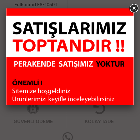
Fullsound FS-1050T
10cm 4 Tweeterlı Oto
Hoparlör
453.63 TL
Sepete Ekle
HIZLI KARGO
KAMPANYALI ÜRÜNLER
GÜVENLİ ÖDEME
KOLAY İADE