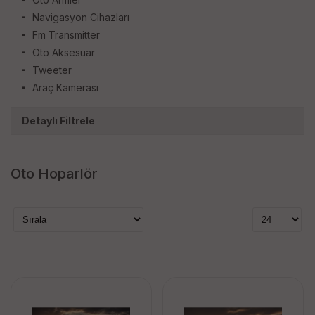
Navigasyon Cihazları
Fm Transmitter
Oto Aksesuar
Tweeter
Araç Kamerası
Detaylı Filtrele
Markalar
Oto Hoparlör
fully
moonstar
Stok Durumu
stokta var
stokta yok
Fiyat Aralığı