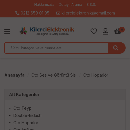
Hakkımızda
Detaylı Arama
S.S.S.
0212 659 01 95
kilercielektronik@gmail.com
0
Anasayfa
Oto Ses ve Görüntü Sis.
Oto Hoparlör
Alt Kategoriler
Oto Teyp
Double-Indash
Oto Hoparlör
Oto Anfiler