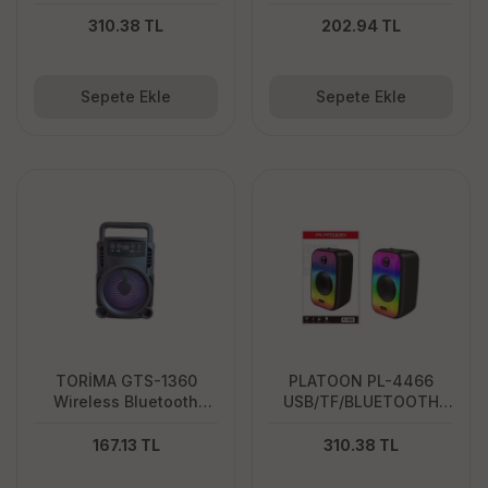
TEKERLEK SPEAKER
Kablosuz Hoparlör USB
Girişli Şarjlı Hoparlör
310.38 TL
202.94 TL
Sepete Ekle
Sepete Ekle
TORİMA GTS-1360
PLATOON PL-4466
Wireless Bluetooth
USB/TF/BLUETOOTH
Speaker EXTRA BASS
RGB MİNİ SPEAKER
Hoparlör
167.13 TL
310.38 TL