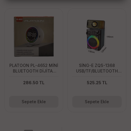
PLATOON PL-4652 MİNİ
SİNG-E ZQS-1368
BLUETOOTH DİJİTAL
USB/TF/BLUETOOTH
SAAT SPEAKER
MİKROFONLU MİNİ
SPEAKER
286.50 TL
525.25 TL
Sepete Ekle
Sepete Ekle