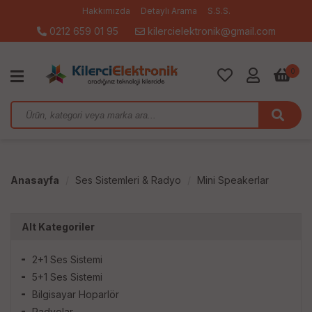
Hakkımızda
Detaylı Arama
S.S.S.
0212 659 01 95
kilercielektronik@gmail.com
0
Anasayfa
Ses Sistemleri & Radyo
Mini Speakerlar
Alt Kategoriler
2+1 Ses Sistemi
5+1 Ses Sistemi
Bilgisayar Hoparlör
Radyolar