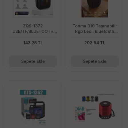
0
TL
20060
TL
ZQS-1372
Torima D10 Taşınabilir
USB/TF/BLUETOOTH
Rgb Ledli Bluetooth
MİNİ SPEAKER
Hoparlör Usb-Fm Radyo
Açık Mavi
143.25 TL
202.94 TL
Sepete Ekle
Sepete Ekle