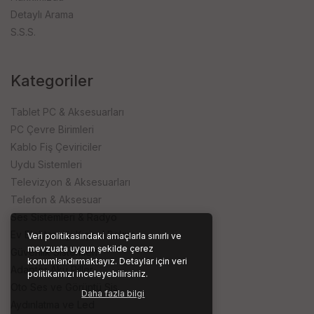
Detaylı Arama
S.S.S.
Kategoriler
Tablet PC & Aksesuarları
PC Çevre Birimleri
Kablo Fiş Çeviriciler
Uydu Sistemleri
Televizyon & Aksesuarları
Telefon & Aksesuar
Ses Sistemleri & Radyo
Ev Elektroniği Kişisel Bakım
Veri politikasındaki amaçlarla sınırlı ve
mevzuata uygun şekilde çerez
Güvenlik Sistemleri
konumlandırmaktayız. Detaylar için veri
Adaptör Akü Piller
politikamızı inceleyebilirsiniz.
Oto Ses ve Görüntü Sis.
Daha fazla bilgi
Aydınlatma ve Led