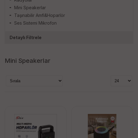
Mini Speakerlar
Taşınabilir Amfi&Hoparlör
Ses Sistemi Mikrofon
Detaylı Filtrele
Markalar
Mini Speakerlar
ki̇lerci̇
platoon
polygold
subzero
tori̇ma
Stok Durumu
stokta var
stokta yok
Fiyat Aralığı