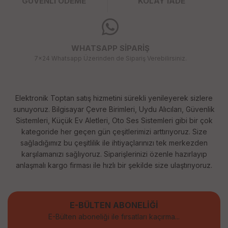
GÜVENLİ ÖDEME
KOLAY İADE
WHATSAPP SİPARİŞ
7x24 Whatsapp Üzerinden de Sipariş Verebilirsiniz.
Elektronik Toptan satış hizmetini sürekli yenileyerek sizlere
sunuyoruz. Bilgisayar Çevre Birimleri, Uydu Alıcıları, Güvenlik
Sistemleri, Küçük Ev Aletleri, Oto Ses Sistemleri gibi bir çok
kategoride her geçen gün çeşitlerimizi arttırıyoruz. Size
sağladığımız bu çeşitlilik ile ihtiyaçlarınızı tek merkezden
karşılamanızı sağlıyoruz. Siparişlerinizi özenle hazırlayıp
anlaşmalı kargo firması ile hızlı bir şekilde size ulaştırıyoruz.
E-BÜLTEN ABONELİĞİ
E-Bülten aboneliği ile fırsatları kaçırma...