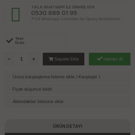
TIKLA WHATSAPP İLE SİPARİŞ VER
0530 689 01 95
7x24 Whatsapp Üzerinden de Sipariş Verebilirsiniz.
Yeni
Ürün
Sepete Ekle
Hemen Al
Ürünü karşılaştırma listeme ekle
(
Karşılaştır
)
·
Fiyatı düşünce bildir
·
Aklımdakiler listesine ekle
·
ÜRÜN DETAYI