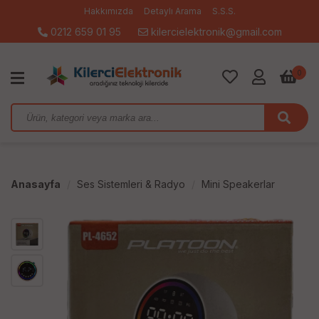
Hakkımızda
Detaylı Arama
S.S.S.
0212 659 01 95
kilercielektronik@gmail.com
0
Anasayfa
Ses Sistemleri & Radyo
Mini Speakerlar