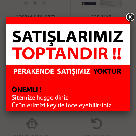
TORİMA GTS-2201
ZQS-1372
Bluetooth Speaker
USB/TF/BLUETOOTH
Kablosuz Hoparlör USB
MİNİ SPEAKER
Girişli Şarjlı Hoparlör
202.94 TL
143.25 TL
Sepete Ekle
Sepete Ekle
HIZLI KARGO
KAMPANYALI ÜRÜNLER