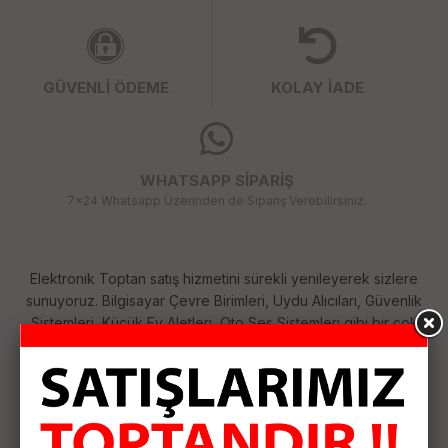
GÜVENLİ ÖDEME
KOLAY İADE
WHATSAPP SİPARİŞ
7x24 Whatsapp Üzerinden de Sipariş Verebilirsiniz.
Elektronik Toptan satış hizmetini sürekli yenileyerek sizlere
sunuyoruz. Bilgisayar Çevre Birimleri, Uydu Alıcıları, Güvenlik
Sistemleri, Küçük Ev Aletleri, Oto Ses Sistemleri gibi bir çok
kategoride her geçen gün çeşitlerimizi arttırıyoruz. Size
sağladığımız bu çeşitlilik ile ihtiyaçlarınızı tek merkezden
karşılamanızı sağlıyoruz. Siparişlerinizi özenle hazırlayıp
anlaşmalı kargo firması ile hızlı bir şekilde size ulaştırıyoruz.