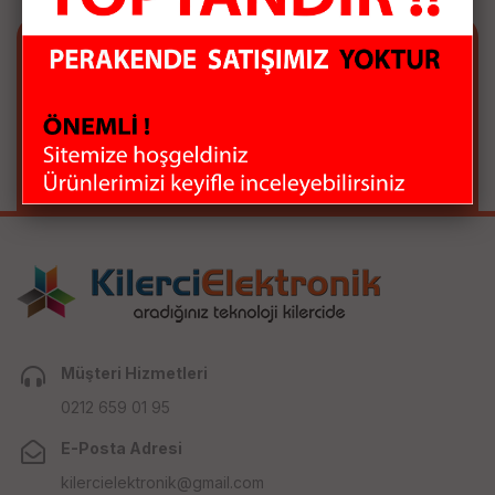
E-BÜLTEN ABONELİĞİ
E-Bülten aboneliği ile fırsatları kaçırma...
Müşteri Hizmetleri
0212 659 01 95
E-Posta Adresi
kilercielektronik@gmail.com