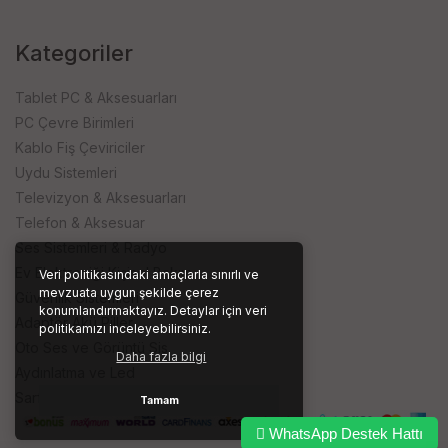
Kategoriler
Tablet PC & Aksesuarları
PC Çevre Birimleri
Kablo Fiş Çeviriciler
Uydu Sistemleri
Televizyon & Aksesuarları
Telefon & Aksesuar
Ses Sistemleri & Radyo
Ev Elektroniği Kişisel Bakım
Veri politikasındaki amaçlarla sınırlı ve
mevzuata uygun şekilde çerez
Güvenlik Sistemleri
konumlandırmaktayız. Detaylar için veri
Adaptör Akü Piller
politikamızı inceleyebilirsiniz.
Oto Ses ve Görüntü Sis.
Daha fazla bilgi
Aydınlatma ve Led
Sarf ve İşyeri Ürünleri
Tamam
WhatsApp Destek Hattı