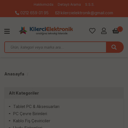
Hakkımızda
Detaylı Arama
S.S.S.
0212 659 01 95
kilercielektronik@gmail.com
0
Anasayfa
Alt Kategoriler
Tablet PC & Aksesuarları
PC Çevre Birimleri
Kablo Fiş Çeviriciler
Uydu Sistemleri