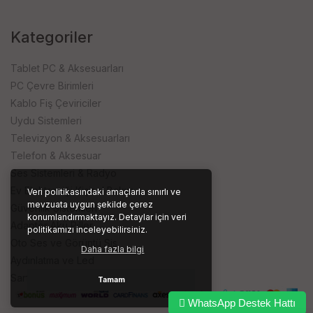
Kategoriler
Tablet PC & Aksesuarları
PC Çevre Birimleri
Kablo Fiş Çeviriciler
Uydu Sistemleri
Televizyon & Aksesuarları
Telefon & Aksesuar
Ses Sistemleri & Radyo
Ev Elektroniği Kişisel Bakım
Veri politikasındaki amaçlarla sınırlı ve
mevzuata uygun şekilde çerez
Güvenlik Sistemleri
konumlandırmaktayız. Detaylar için veri
Adaptör Akü Piller
politikamızı inceleyebilirsiniz.
Oto Ses ve Görüntü Sis.
Daha fazla bilgi
Aydınlatma ve Led
Sarf ve İşyeri Ürünleri
Tamam
WhatsApp Destek Hattı