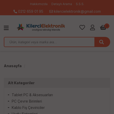
Hakkımızda
Detaylı Arama
S.S.S.
0212 659 01 95
kilercielektronik@gmail.com
0
Anasayfa
Alt Kategoriler
Tablet PC & Aksesuarları
PC Çevre Birimleri
Kablo Fiş Çeviriciler
Uydu Sistemleri