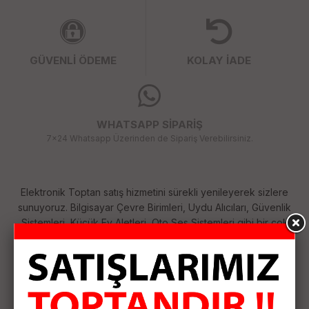
GÜVENLİ ÖDEME
KOLAY İADE
WHATSAPP SİPARİŞ
7x24 Whatsapp Üzerinden de Sipariş Verebilirsiniz.
Elektronik Toptan satış hizmetini sürekli yenileyerek sizlere
sunuyoruz. Bilgisayar Çevre Birimleri, Uydu Alıcıları, Güvenlik
Sistemleri, Küçük Ev Aletleri, Oto Ses Sistemleri gibi bir çok
kategoride her geçen gün çeşitlerimizi arttırıyoruz. Size
sağladığımız bu çeşitlilik ile ihtiyaçlarınızı tek merkezden
karşılamanızı sağlıyoruz. Siparişlerinizi özenle hazırlayıp
anlaşmalı kargo firması ile hızlı bir şekilde size ulaştırıyoruz.