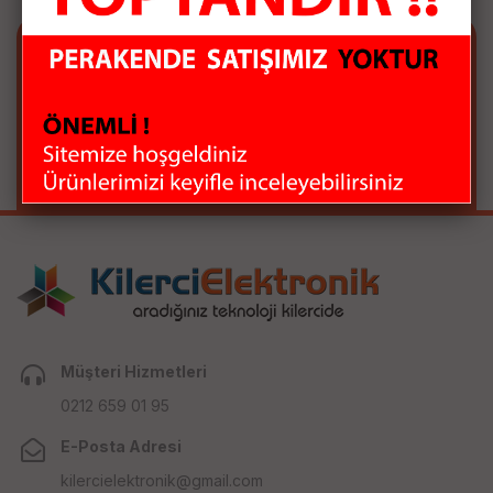
E-BÜLTEN ABONELİĞİ
E-Bülten aboneliği ile fırsatları kaçırma...
Müşteri Hizmetleri
0212 659 01 95
E-Posta Adresi
kilercielektronik@gmail.com