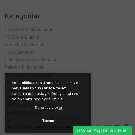
Kategoriler
Tablet PC & Aksesuarları
PC Çevre Birimleri
Kablo Fiş Çeviriciler
Uydu Sistemleri
Televizyon & Aksesuarları
Telefon & Aksesuar
Ses Sistemleri & Radyo
Ev Elektroniği Kişisel Bakım
Veri politikasındaki amaçlarla sınırlı ve
mevzuata uygun şekilde çerez
Güvenlik Sistemleri
konumlandırmaktayız. Detaylar için veri
Adaptör Akü Piller
politikamızı inceleyebilirsiniz.
Oto Ses ve Görüntü Sis.
Daha fazla bilgi
Aydınlatma ve Led
Sarf ve İşyeri Ürünleri
Tamam
WhatsApp Destek Hattı