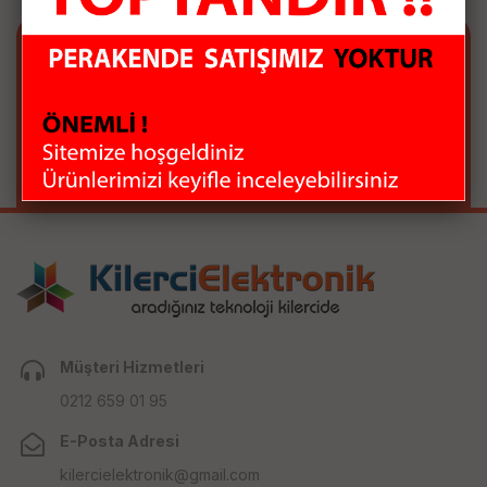
E-BÜLTEN ABONELİĞİ
E-Bülten aboneliği ile fırsatları kaçırma...
Müşteri Hizmetleri
0212 659 01 95
E-Posta Adresi
kilercielektronik@gmail.com