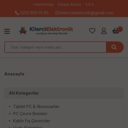
Hakkımızda
Detaylı Arama
S.S.S.
0212 659 01 95
kilercielektronik@gmail.com
0
Anasayfa
Alt Kategoriler
Tablet PC & Aksesuarları
PC Çevre Birimleri
Kablo Fiş Çeviriciler
Uydu Sistemleri