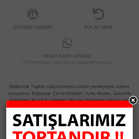
GÜVENLİ ÖDEME
KOLAY İADE
WHATSAPP SİPARİŞ
7x24 Whatsapp Üzerinden de Sipariş Verebilirsiniz.
Elektronik Toptan satış hizmetini sürekli yenileyerek sizlere
sunuyoruz. Bilgisayar Çevre Birimleri, Uydu Alıcıları, Güvenlik
Sistemleri, Küçük Ev Aletleri, Oto Ses Sistemleri gibi bir çok
kategoride her geçen gün çeşitlerimizi arttırıyoruz. Size
sağladığımız bu çeşitlilik ile ihtiyaçlarınızı tek merkezden
karşılamanızı sağlıyoruz. Siparişlerinizi özenle hazırlayıp
anlaşmalı kargo firması ile hızlı bir şekilde size ulaştırıyoruz.