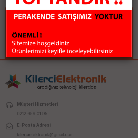
E-BÜLTEN ABONELİĞİ
E-Bülten aboneliği ile fırsatları kaçırma...
Müşteri Hizmetleri
0212 659 01 95
E-Posta Adresi
kilercielektronik@gmail.com