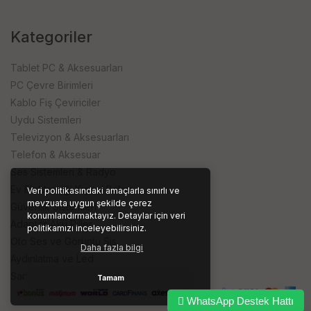
Kategoriler
Tablet PC & Aksesuarları
PC Çevre Birimleri
Kablo Fiş Çeviriciler
Uydu Sistemleri
Televizyon & Aksesuarları
Telefon & Aksesuar
Ses Sistemleri & Radyo
Ev Elektroniği Kişisel Bakım
Veri politikasındaki amaçlarla sınırlı ve
mevzuata uygun şekilde çerez
Güvenlik Sistemleri
konumlandırmaktayız. Detaylar için veri
Adaptör Akü Piller
politikamızı inceleyebilirsiniz.
Oto Ses ve Görüntü Sis.
Daha fazla bilgi
Aydınlatma ve Led
Sarf ve İşyeri Ürünleri
Tamam
WhatsApp Destek Hattı