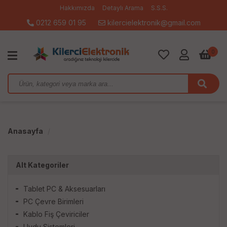
Hakkımızda
Detaylı Arama
S.S.S.
0212 659 01 95
kilercielektronik@gmail.com
0
Anasayfa
Alt Kategoriler
Tablet PC & Aksesuarları
PC Çevre Birimleri
Kablo Fiş Çeviriciler
Uydu Sistemleri