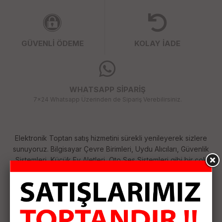
GÜVENLİ ÖDEME
KOLAY İADE
WHATSAPP SİPARİŞ
7x24 Whatsapp Üzerinden de Sipariş Verebilirsiniz.
Elektronik Toptan satış hizmetini sürekli yenileyerek sizlere
sunuyoruz. Bilgisayar Çevre Birimleri, Uydu Alıcıları, Güvenlik
Sistemleri, Küçük Ev Aletleri, Oto Ses Sistemleri gibi bir çok
kategoride her geçen gün çeşitlerimizi arttırıyoruz. Size
sağladığımız bu çeşitlilik ile ihtiyaçlarınızı tek merkezden
karşılamanızı sağlıyoruz. Siparişlerinizi özenle hazırlayıp
anlaşmalı kargo firması ile hızlı bir şekilde size ulaştırıyoruz.