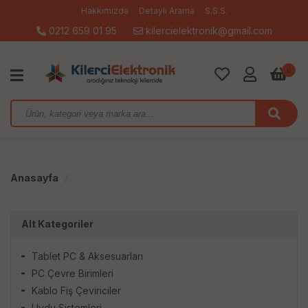
Hakkımızda
Detaylı Arama
S.S.S.
0212 659 01 95
kilercielektronik@gmail.com
0
Anasayfa
Alt Kategoriler
Tablet PC & Aksesuarları
PC Çevre Birimleri
Kablo Fiş Çeviriciler
Uydu Sistemleri