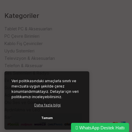
Kategoriler
Tablet PC & Aksesuarları
PC Çevre Birimleri
Kablo Fiş Çeviriciler
Uydu Sistemleri
Televizyon & Aksesuarları
Telefon & Aksesuar
Ses Sistemleri & Radyo
Ev Elektroniği Kişisel Bakım
Veri politikasındaki amaçlarla sınırlı ve
mevzuata uygun şekilde çerez
Güvenlik Sistemleri
konumlandırmaktayız. Detaylar için veri
Adaptör Akü Piller
politikamızı inceleyebilirsiniz.
Oto Ses ve Görüntü Sis.
Daha fazla bilgi
Aydınlatma ve Led
Sarf ve İşyeri Ürünleri
Tamam
WhatsApp Destek Hattı