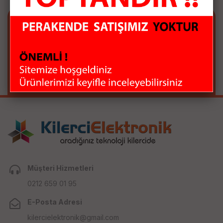
E-BÜLTEN ABONELİĞİ
E-Bülten aboneliği ile fırsatları kaçırma...
Müşteri Hizmetleri
0212 659 01 95
E-Posta Adresi
kilercielektronik@gmail.com