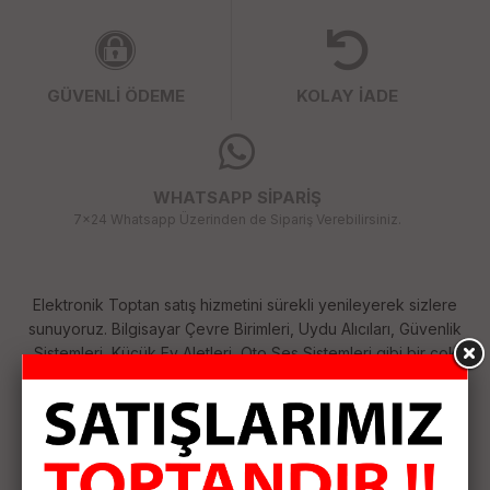
GÜVENLİ ÖDEME
KOLAY İADE
WHATSAPP SİPARİŞ
7x24 Whatsapp Üzerinden de Sipariş Verebilirsiniz.
Elektronik Toptan satış hizmetini sürekli yenileyerek sizlere
sunuyoruz. Bilgisayar Çevre Birimleri, Uydu Alıcıları, Güvenlik
Sistemleri, Küçük Ev Aletleri, Oto Ses Sistemleri gibi bir çok
kategoride her geçen gün çeşitlerimizi arttırıyoruz. Size
sağladığımız bu çeşitlilik ile ihtiyaçlarınızı tek merkezden
karşılamanızı sağlıyoruz. Siparişlerinizi özenle hazırlayıp
anlaşmalı kargo firması ile hızlı bir şekilde size ulaştırıyoruz.