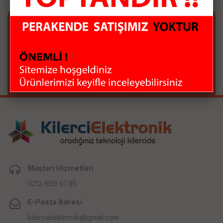
E-BÜLTEN ABONELİĞİ
E-Bülten aboneliği ile fırsatları kaçırma...
Müşteri Hizmetleri
0212 659 01 95
E-Posta Adresi
kilercielektronik@gmail.com