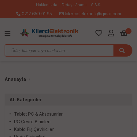
Hakkımızda
Detaylı Arama
S.S.S.
0212 659 01 95
kilercielektronik@gmail.com
0
Anasayfa
Alt Kategoriler
Tablet PC & Aksesuarları
PC Çevre Birimleri
Kablo Fiş Çeviriciler
Uydu Sistemleri