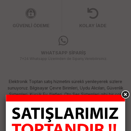
GÜVENLİ ÖDEME
KOLAY İADE
WHATSAPP SİPARİŞ
7x24 Whatsapp Üzerinden de Sipariş Verebilirsiniz.
Elektronik Toptan satış hizmetini sürekli yenileyerek sizlere
sunuyoruz. Bilgisayar Çevre Birimleri, Uydu Alıcıları, Güvenlik
Sistemleri, Küçük Ev Aletleri, Oto Ses Sistemleri gibi bir çok
kategoride her geçen gün çeşitlerimizi arttırıyoruz. Size
sağladığımız bu çeşitlilik ile ihtiyaçlarınızı tek merkezden
karşılamanızı sağlıyoruz. Siparişlerinizi özenle hazırlayıp
anlaşmalı kargo firması ile hızlı bir şekilde size ulaştırıyoruz.