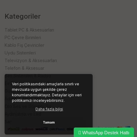
Kategoriler
Tablet PC & Aksesuarları
PC Çevre Birimleri
Kablo Fiş Çeviriciler
Uydu Sistemleri
Televizyon & Aksesuarları
Telefon & Aksesuar
Ses Sistemleri & Radyo
Ev Elektroniği Kişisel Bakım
Veri politikasındaki amaçlarla sınırlı ve
mevzuata uygun şekilde çerez
Güvenlik Sistemleri
konumlandırmaktayız. Detaylar için veri
Adaptör Akü Piller
politikamızı inceleyebilirsiniz.
Oto Ses ve Görüntü Sis.
Daha fazla bilgi
Aydınlatma ve Led
Sarf ve İşyeri Ürünleri
Tamam
WhatsApp Destek Hattı