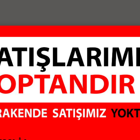
ALI
GÜVENLİ ÖDEME
KO
Sİtemiz 128Mbit SSL
Aldı
sertifikası ile
hiç 
rklı marka ve
korunmaktadır
olma
irimli fiyatlar
ere sunuyoruz. Bilgisayar Çevre Birimleri, Uydu Alıcıları, Güvenlik Sis