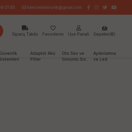
9 01 95
kilercielektronik@gmail.com
Sipariş Takibi
Favorilerim
Üye Paneli
Sepetim(
0
)
Güvenlik
Adaptör Akü
Oto Ses ve
Aydınlatma
Sistemleri
Piller
Görüntü Sis.
ve Led