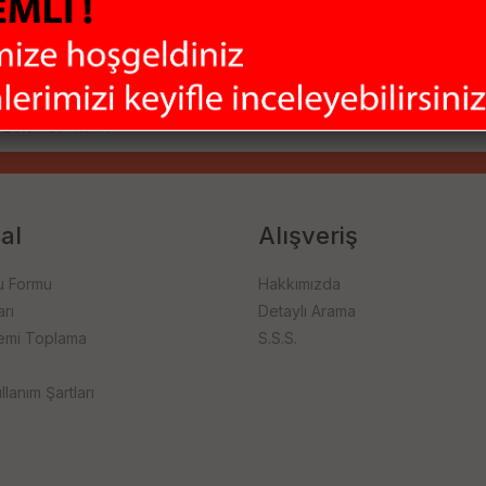
ladığımız bu çeşitlilik ile ihtiyaçlarınızı tek merkezden karşılamanızı
firması ile hızlı bir şekilde size ulaştırıyoruz.
al
Alışveriş
u Formu
Hakkımızda
rı
Detaylı Arama
emi Toplama
S.S.S.
llanım Şartları