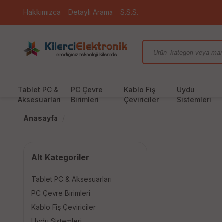
Hakkımızda
Detaylı Arama
S.S.S.
Tablet PC &
PC Çevre
Kablo Fiş
Uydu
Aksesuarları
Birimleri
Çeviriciler
Sistemleri
Anasayfa
Alt Kategoriler
Tablet PC & Aksesuarları
PC Çevre Birimleri
Kablo Fiş Çeviriciler
Uydu Sistemleri