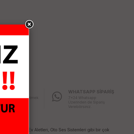
LAY İADE
WHATSAPP SİPARİŞ
ğınız ürünü iade etmek
7x24 Whatsapp
bu kadar kolay
Üzerinden de Sipariş
mıştı
Verebilirsiniz.
temleri, Küçük Ev Aletleri, Oto Ses Sistemleri gibi bir çok