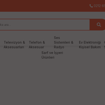
0212 65
Ses
Televizyon &
Telefon &
Sistemleri &
Ev Elektroniği
Aksesuarları
Aksesuar
Radyo
Kişisel Bakım
Sarf ve İşyeri
Ürünleri