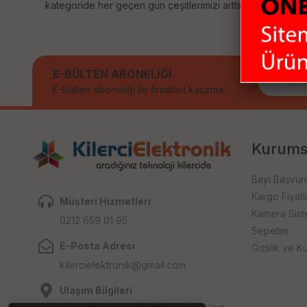
kategoride her geçen gün çeşitlerimizi arttırıyoruz. Size sağ
E-BÜLTEN ABONELİĞİ
E-Bülten aboneliği ile fırsatları kaçırma...
Kurums
Bayi Başvur
Kargo Fiyatla
Müşteri Hizmetleri
Kamera Sist
0212 659 01 95
Sepetim
E-Posta Adresi
Gizlilik ve Ku
kilercielektronik@gmail.com
Ulaşım Bilgileri