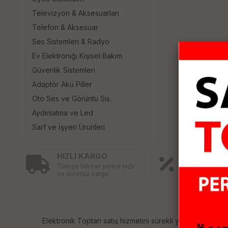
Televizyon & Aksesuarları
Telefon & Aksesuar
Ses Sistemleri & Radyo
Ev Elektroniği Kişisel Bakım
Güvenlik Sistemleri
Adaptör Akü Piller
Oto Ses ve Görüntü Sis.
Aydınlatma ve Led
Sarf ve İşyeri Ürünleri
HIZLI KARGO
KAMPANY
Türkiye’nin her yerine hızlı
ÜRÜNLER
ve ücretsiz kargo
Birbirinden fa
ürünler için ind
Elektronik Toptan satış hizmetini sürekli yenileyerek sizl