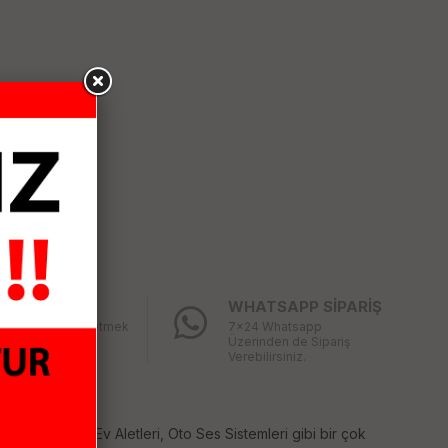
LAY İADE
WHATSAPP SİPARİŞ
ğınız ürünü iade etmek
7x24 Whatsapp
bu kadar kolay
Üzerinden de Sipariş
mıştı
Verebilirsiniz.
temleri, Küçük Ev Aletleri, Oto Ses Sistemleri gibi bir çok