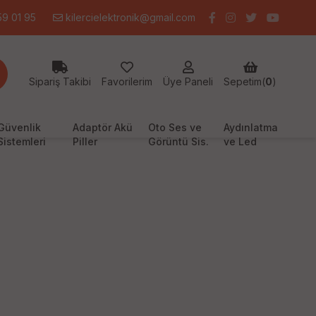
9 01 95
kilercielektronik@gmail.com
Sipariş Takibi
Favorilerim
Üye Paneli
Sepetim(
0
)
Güvenlik
Adaptör Akü
Oto Ses ve
Aydınlatma
Sistemleri
Piller
Görüntü Sis.
ve Led