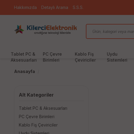
Hakkımızda
Detaylı Arama
S.S.S.
Tablet PC &
PC Çevre
Kablo Fiş
Uydu
Aksesuarları
Birimleri
Çeviriciler
Sistemleri
Anasayfa
Alt Kategoriler
Tablet PC & Aksesuarları
PC Çevre Birimleri
Kablo Fiş Çeviriciler
Uydu Sistemleri