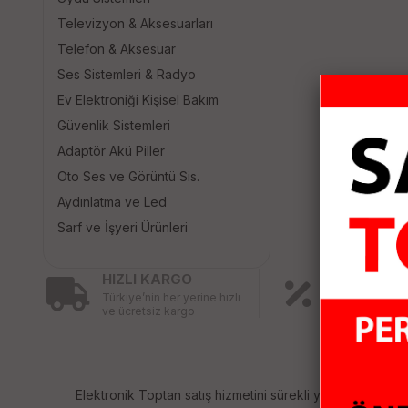
Televizyon & Aksesuarları
Telefon & Aksesuar
Ses Sistemleri & Radyo
Ev Elektroniği Kişisel Bakım
Güvenlik Sistemleri
Adaptör Akü Piller
Oto Ses ve Görüntü Sis.
Aydınlatma ve Led
Sarf ve İşyeri Ürünleri
HIZLI KARGO
KAMPANY
Türkiye’nin her yerine hızlı
ÜRÜNLER
ve ücretsiz kargo
Birbirinden fa
ürünler için ind
Elektronik Toptan satış hizmetini sürekli yenileyerek sizl