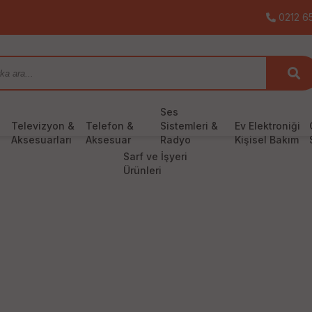
0212 65
Ses
Televizyon &
Telefon &
Sistemleri &
Ev Elektroniği
Aksesuarları
Aksesuar
Radyo
Kişisel Bakım
Sarf ve İşyeri
Ürünleri