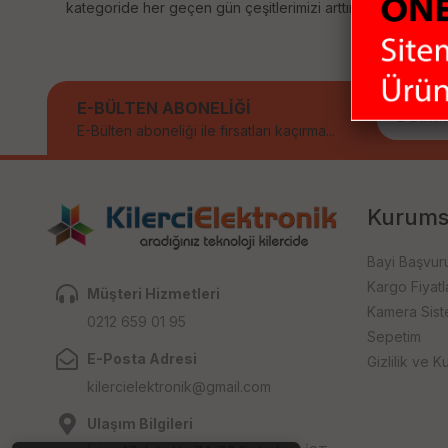
kategoride her geçen gün çeşitlerimizi arttırıyoruz. Size sağ
E-BÜLTEN ABONELİĞİ
E-Bülten aboneliği ile fırsatları kaçırma...
Kurums
Bayi Başvur
Kargo Fiyatla
Müşteri Hizmetleri
Kamera Sist
0212 659 01 95
Sepetim
E-Posta Adresi
Gizlilik ve Ku
kilercielektronik@gmail.com
Ulaşım Bilgileri