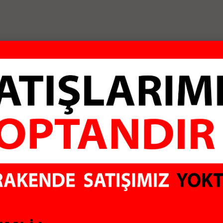
ALI
GÜVENLİ ÖDEME
KO
Sİtemiz 128Mbit SSL
Aldı
sertifikası ile
hiç 
rklı marka ve
korunmaktadır
olma
irimli fiyatlar
ere sunuyoruz. Bilgisayar Çevre Birimleri, Uydu Alıcıları, Güvenlik Sis