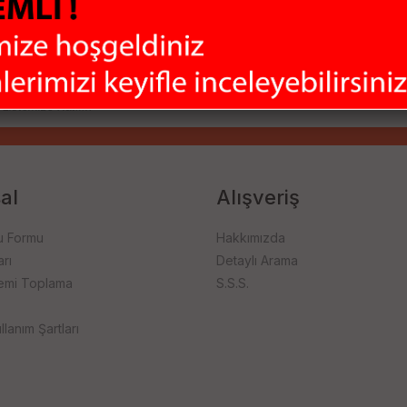
ladığımız bu çeşitlilik ile ihtiyaçlarınızı tek merkezden karşılamanızı
firması ile hızlı bir şekilde size ulaştırıyoruz.
al
Alışveriş
u Formu
Hakkımızda
rı
Detaylı Arama
emi Toplama
S.S.S.
llanım Şartları