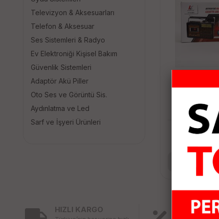
Televizyon & Aksesuarları
Telefon & Aksesuar
Ses Sistemleri & Radyo
Ev Elektroniği Kişisel Bakım
Güvenlik Sistemleri
Adaptör Akü Piller
Oto Ses ve Görüntü Sis.
Knstar F
Aydınlatma ve Led
Bluetooth
Usb+
Sarf ve İşyeri Ürünleri
1,
Se
HIZLI KARGO
KAMPANY