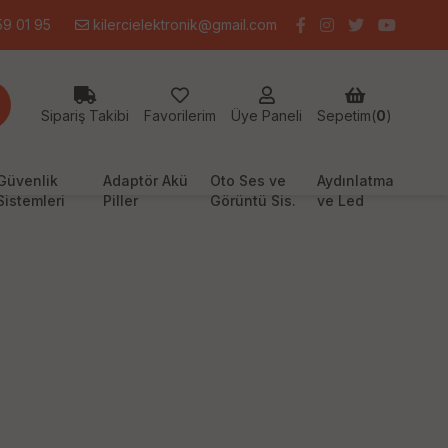
9 01 95
kilercielektronik@gmail.com
Sipariş Takibi
Favorilerim
Üye Paneli
Sepetim(
0
)
Güvenlik
Adaptör Akü
Oto Ses ve
Aydınlatma
Sistemleri
Piller
Görüntü Sis.
ve Led