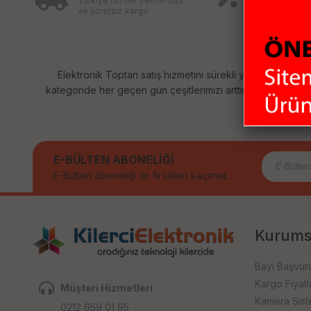
Türkiye’nin her yerine hızlı
ÜRÜNLER
ve ücretsiz kargo
Birbirinden fa
ürünler için ind
Elektronik Toptan satış hizmetini sürekli yenileyerek sizl
kategoride her geçen gün çeşitlerimizi arttırıyoruz. Size sağ
E-BÜLTEN ABONELİĞİ
E-Bülten aboneliği ile fırsatları kaçırma...
Kurums
Bayi Başvur
Kargo Fiyatla
Müşteri Hizmetleri
Kamera Sist
0212 659 01 95