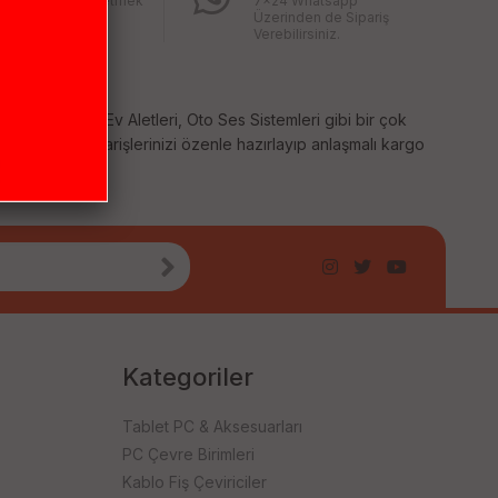
ğınız ürünü iade etmek
7x24 Whatsapp
bu kadar kolay
Üzerinden de Sipariş
mıştı
Verebilirsiniz.
temleri, Küçük Ev Aletleri, Oto Ses Sistemleri gibi bir çok
 sağlıyoruz. Siparişlerinizi özenle hazırlayıp anlaşmalı kargo
Kategoriler
Tablet PC & Aksesuarları
PC Çevre Birimleri
Kablo Fiş Çeviriciler