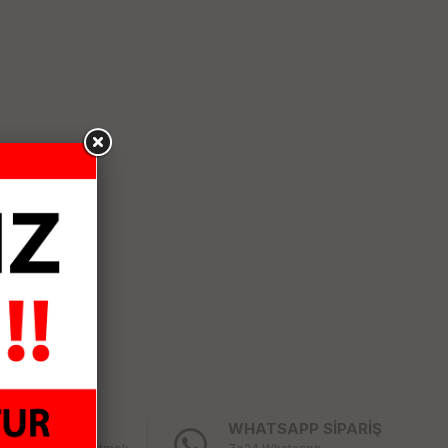
LAY İADE
WHATSAPP SİPARİŞ