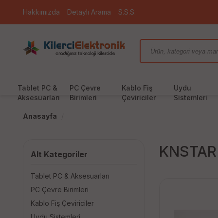
Hakkımızda
Detaylı Arama
S.S.S.
Tablet PC &
PC Çevre
Kablo Fiş
Uydu
Aksesuarları
Birimleri
Çeviriciler
Sistemleri
Anasayfa
KNSTAR
Alt Kategoriler
Tablet PC & Aksesuarları
PC Çevre Birimleri
Kablo Fiş Çeviriciler
Uydu Sistemleri