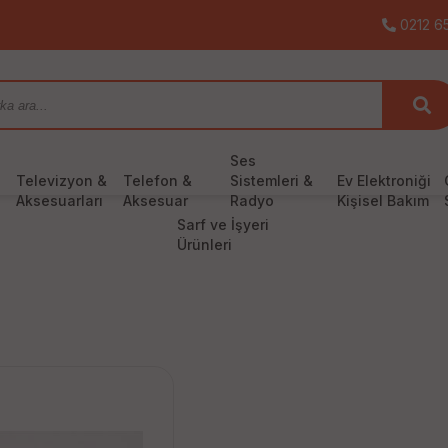
0212 65
Ses
Televizyon &
Telefon &
Sistemleri &
Ev Elektroniği
Aksesuarları
Aksesuar
Radyo
Kişisel Bakım
Sarf ve İşyeri
Ürünleri