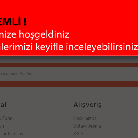
Sİtemiz 128Mbit SSL
Aldı
sertifikası ile
hiç 
rklı marka ve
korunmaktadır
olma
irimli fiyatlar
ere sunuyoruz. Bilgisayar Çevre Birimleri, Uydu Alıcıları, Güvenlik Sis
ladığımız bu çeşitlilik ile ihtiyaçlarınızı tek merkezden karşılamanızı
firması ile hızlı bir şekilde size ulaştırıyoruz.
al
Alışveriş
u Formu
Hakkımızda
rı
Detaylı Arama
emi Toplama
S.S.S.