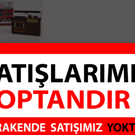
P-319BT Nostaljik
'lu Kaset Çalar +
Sd+Fm Radyo
002.75 TL
pete Ekle
ALI
GÜVENLİ ÖDEME
KO