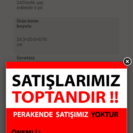
2400mAh şarj
edilebilir li-pil
Ürün birim
boyutu
24.3x20.6x57.6
cm
Ücretsiz
aksesuarlar
USB şarj
kablosu x 1
adet, kablolu
mikrofon x 1
adet, uzaktan
kumanda x 1
adet.