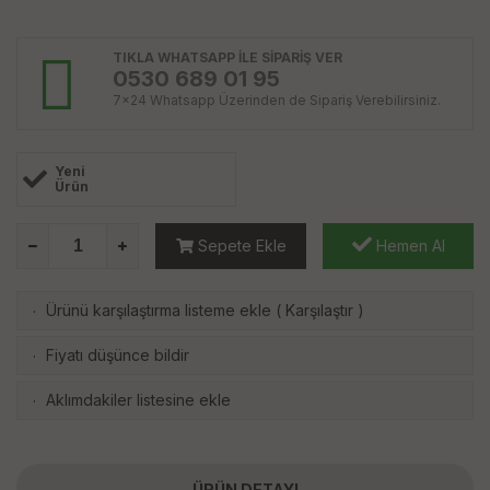
TIKLA WHATSAPP İLE SİPARİŞ VER
0530 689 01 95
7x24 Whatsapp Üzerinden de Sipariş Verebilirsiniz.
Yeni
Ürün
Sepete Ekle
Hemen Al
Ürünü karşılaştırma listeme ekle
(
Karşılaştır
)
·
Fiyatı düşünce bildir
·
Aklımdakiler listesine ekle
·
ÜRÜN DETAYI