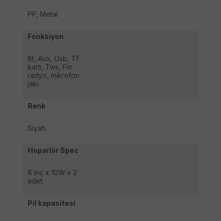
PP, Metal
Fonksiyon
Bt, Aux, Usb, Tf
kartı, Tws, Fm
radyo, mikrofon
jakı.
Renk
Siyah.
Hoparlör Spec
8 inç x 10W x 2
adet.
Pil kapasitesi