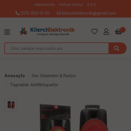
Hakkımızda
Detaylı Arama
S.S.S.
0212 659 01 95
kilercielektronik@gmail.com
0
Anasayfa
Ses Sistemleri & Radyo
Taşınabilir Amfi&Hoparlör