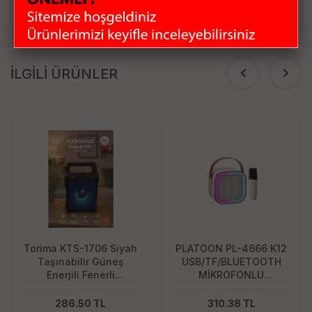
İLGİLİ ÜRÜNLER
Torima KTS-1706 Siyah
PLATOON PL-4666 K12
Taşınabilir Güneş
USB/TF/BLUETOOTH
Enerjili Fenerli
MİKROFONLU
Bluetooth Hoparlör
TAŞINABİLİR SES
SİSTEMİ
286.50 TL
310.38 TL