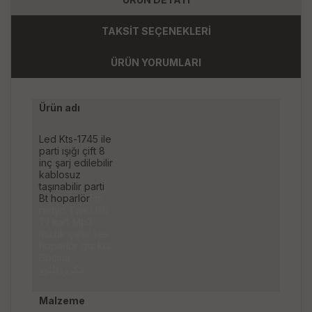
TAKSİT SEÇENEKLERİ
ÜRÜN YORUMLARI
Ürün adı
Led Kts-1745 ile
parti ışığı çift 8
inç şarj edilebilir
kablosuz
taşınabilir parti
Bt hoparlör
Fm
radyo Tws Usb
Tf kart Mp3
müzik çalar ses
hoparlör gts kts
Bocina
مكرررلللوو
Malzeme