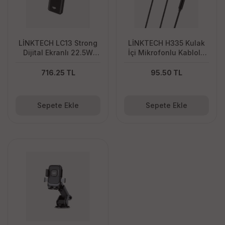
LİNKTECH LC13 Strong
LİNKTECH H335 Kulak
Dijital Ekranlı 22.5W
İçi Mikrofonlu Kablolu
10.000 Mah Hızlı
Kulaklık
Powerbank
716.25 TL
95.50 TL
Sepete Ekle
Sepete Ekle