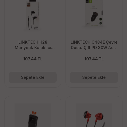
LİNKTECH H28
LİNKTECH C484E Çevre
Manyetik Kulak İçi
Dostu Çift PD 30W Araç
Mikrofonlu Kablolu
Şarj Aleti
Kulaklık
107.44 TL
107.44 TL
Sepete Ekle
Sepete Ekle