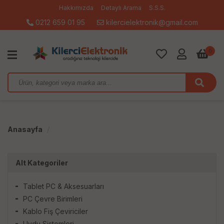
Hakkımızda
Detaylı Arama
S.S.S.
0212 659 01 95
kilercielektronik@gmail.com
0
Anasayfa
Alt Kategoriler
Tablet PC & Aksesuarları
PC Çevre Birimleri
Kablo Fiş Çeviriciler
Uydu Sistemleri