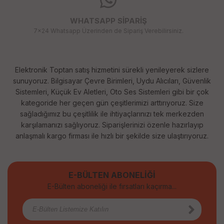
WHATSAPP SİPARİŞ
7x24 Whatsapp Üzerinden de Sipariş Verebilirsiniz.
Elektronik Toptan satış hizmetini sürekli yenileyerek sizlere
sunuyoruz. Bilgisayar Çevre Birimleri, Uydu Alıcıları, Güvenlik
Sistemleri, Küçük Ev Aletleri, Oto Ses Sistemleri gibi bir çok
kategoride her geçen gün çeşitlerimizi arttırıyoruz. Size
sağladığımız bu çeşitlilik ile ihtiyaçlarınızı tek merkezden
karşılamanızı sağlıyoruz. Siparişlerinizi özenle hazırlayıp
anlaşmalı kargo firması ile hızlı bir şekilde size ulaştırıyoruz.
E-BÜLTEN ABONELİĞİ
E-Bülten aboneliği ile fırsatları kaçırma...