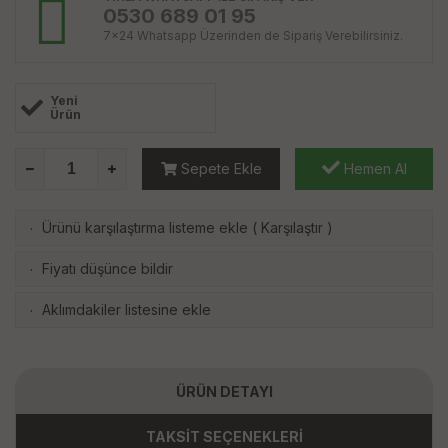
0530 689 01 95
7x24 Whatsapp Üzerinden de Sipariş Verebilirsiniz.
Yeni
Ürün
Sepete Ekle
Hemen Al
Ürünü karşılaştırma listeme ekle
(
Karşılaştır
)
·
Fiyatı düşünce bildir
·
Aklımdakiler listesine ekle
·
ÜRÜN DETAYI
TAKSİT SEÇENEKLERİ