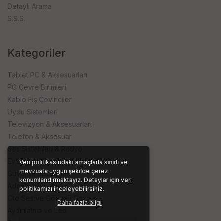
Detaylı Arama
S.S.S.
Kategoriler
Tablet PC & Aksesuarları
PC Çevre Birimleri
Kablo Fiş Çeviriciler
Uydu Sistemleri
Televizyon & Aksesuarları
Telefon & Aksesuar
Ses Sistemleri & Radyo
Ev Elektroniği Kişisel Bakım
Veri politikasındaki amaçlarla sınırlı ve
mevzuata uygun şekilde çerez
Güvenlik Sistemleri
konumlandırmaktayız. Detaylar için veri
Adaptör Akü Piller
politikamızı inceleyebilirsiniz.
Oto Ses ve Görüntü Sis.
Daha fazla bilgi
Aydınlatma ve Led