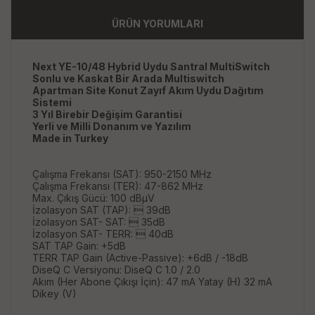
ÜRÜN YORUMLARI
Next YE-10/48 Hybrid Uydu Santral MultiSwitch
Sonlu ve Kaskat Bir Arada Multiswitch
Apartman Site Konut Zayıf Akım Uydu Dağıtım
Sistemi
3 Yıl Birebir Değişim Garantisi
Yerli ve Milli Donanım ve Yazılım
Made in Turkey
​Çalışma Frekansı (SAT): 950-2150 MHz
Çalışma Frekansı (TER): 47-862 MHz
Max. Çıkış Gücü: 100 dBμV
İzolasyon SAT (TAP):  39dB
İzolasyon SAT- SAT:  35dB
İzolasyon SAT- TERR:  40dB
SAT TAP Gain: +5dB
TERR TAP Gain (Active-Passive): +6dB / -18dB
DiseQ C Versiyonu: DiseQ C 1.0 / 2.0
Akım (Her Abone Çıkışı İçin): 47 mA Yatay (H) 32 mA
Dikey (V)