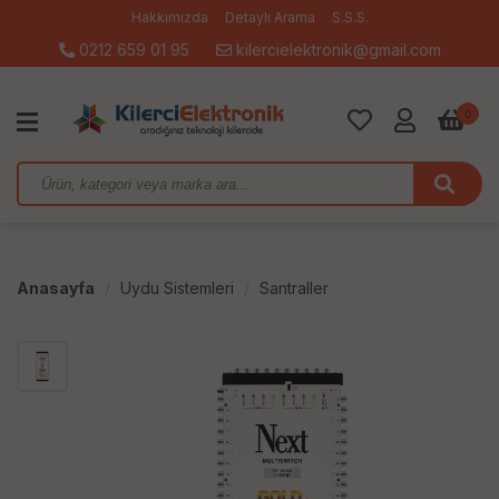
Hakkımızda
Detaylı Arama
S.S.S.
0212 659 01 95
kilercielektronik@gmail.com
0
Anasayfa
Uydu Sistemleri
Santraller