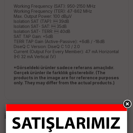
Working Frequency (SAT): 950-2150 MHz
Working Frequency (TER): 47-862 MHz
Max. Output Power: 100 dBμV
Isolation SAT (TAP):  39dB
Isolation SAT- SAT:  35dB
Isolation SAT- TERR:  40dB
SAT TAP Gain: +5dB
TERR TAP Gain (Active-Passive): +6dB / -18dB
DiseQ C Version: DiseQ C 1.0 / 2.0
Current (Output For Every Member): 47 mA Horizontal
(H) 32 mA Vertical (V)
*Görseldeki ürünler sadece referans amaçlıdır.
Gerçek ürünler ile farklılık gösterebilir. (The
products in the image are for reference purposes
only. They may differ from the actual products.)
İLGİLİ ÜRÜNLER