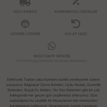
HIZLI KARGO
KAMPANYALI ÜRÜNLER
GÜVENLİ ÖDEME
KOLAY İADE
WHATSAPP SİPARİŞ
7x24 Whatsapp Üzerinden de Sipariş Verebilirsiniz.
Elektronik Toptan satış hizmetini sürekli yenileyerek sizlere
sunuyoruz. Bilgisayar Çevre Birimleri, Uydu Alıcıları, Güvenlik
Sistemleri, Küçük Ev Aletleri, Oto Ses Sistemleri gibi bir çok
kategoride her geçen gün çeşitlerimizi arttırıyoruz. Size
sağladığımız bu çeşitlilik ile ihtiyaçlarınızı tek merkezden
karşılamanızı sağlıyoruz. Siparişlerinizi özenle hazırlayıp