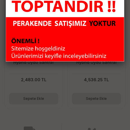
Next SANTRAL YE-10/16
Next SANTRAL YE-10/40
Hybrid Uydu Santral
Hybrid Uydu Santral
2,483.00 TL
4,536.25 TL
Sepete Ekle
Sepete Ekle