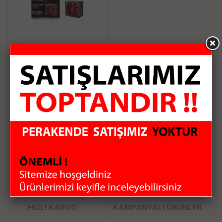
Platoon PL-9261 500W
12CM Kutulu Power
Supply
955.00 TL
Sepete Ekle
HIZLI KARGO
KAMPANYALI ÜRÜNLER