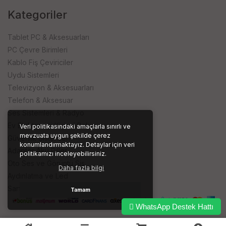
Kategoriler
Tablet PC & Aksesuarları
PC Çevre Birimleri
Kablo Fiş Çeviriciler
Uydu Sistemleri
Televizyon & Aksesuarları
Telefon & Aksesuar
Ses Sistemleri & Radyo
Ev Elektroniği Kişisel Bakım
Veri politikasındaki amaçlarla sınırlı ve
mevzuata uygun şekilde çerez
Güvenlik Sistemleri
konumlandırmaktayız. Detaylar için veri
Adaptör Akü Piller
politikamızı inceleyebilirsiniz.
Oto Ses ve Görüntü Sis.
Daha fazla bilgi
Aydınlatma ve Led
Sarf ve İşyeri Ürünleri
Tamam
WhatsApp Destek Hattı