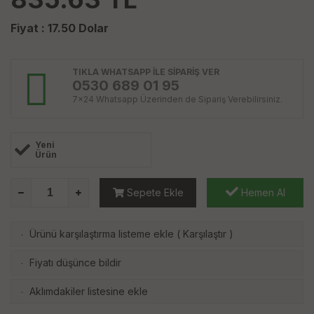
Fiyat :
17.50
Dolar
TIKLA WHATSAPP İLE SİPARİŞ VER
0530 689 01 95
7x24 Whatsapp Üzerinden de Sipariş Verebilirsiniz.
Yeni
Ürün
Sepete Ekle
Hemen Al
Ürünü karşılaştırma listeme ekle
(
Karşılaştır
)
·
Fiyatı düşünce bildir
·
Aklımdakiler listesine ekle
·