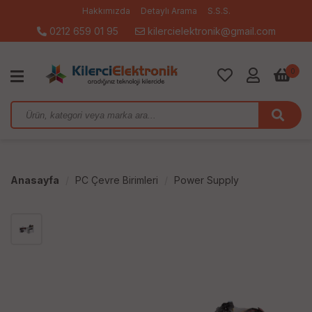
Hakkımızda
Detaylı Arama
S.S.S.
0212 659 01 95
kilercielektronik@gmail.com
0
Anasayfa
PC Çevre Birimleri
Power Supply