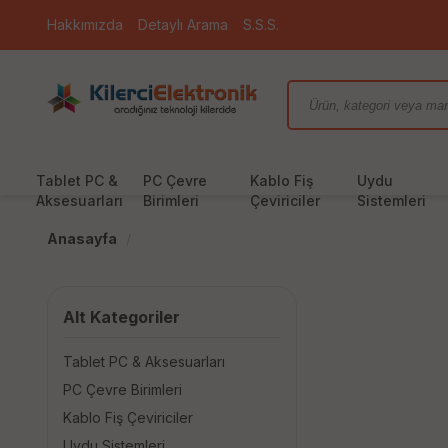
Hakkımızda
Detaylı Arama
S.S.S.
Tablet PC &
PC Çevre
Kablo Fiş
Uydu
Aksesuarları
Birimleri
Çeviriciler
Sistemleri
Anasayfa
Alt Kategoriler
Tablet PC & Aksesuarları
PC Çevre Birimleri
Kablo Fiş Çeviriciler
Uydu Sistemleri