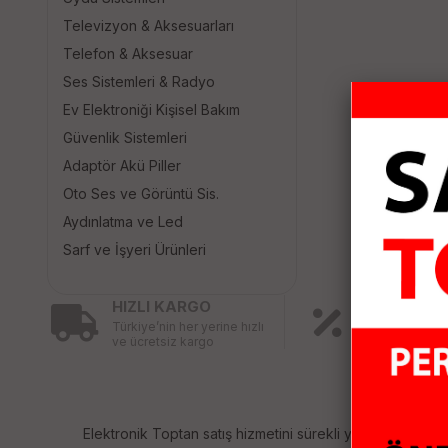
Televizyon & Aksesuarları
Telefon & Aksesuar
Ses Sistemleri & Radyo
Ev Elektroniği Kişisel Bakım
Güvenlik Sistemleri
Adaptör Akü Piller
Oto Ses ve Görüntü Sis.
Aydınlatma ve Led
Sarf ve İşyeri Ürünleri
HIZLI KARGO
KAMPANY
Türkiye’nin her yerine hızlı
ÜRÜNLER
ve ücretsiz kargo
Birbirinden fa
ürünler için ind
Elektronik Toptan satış hizmetini sürekli yenileyerek sizl