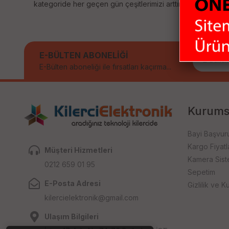
kategoride her geçen gün çeşitlerimizi arttırıyoruz. Size sağ
E-BÜLTEN ABONELİĞİ
E-Bülten aboneliği ile fırsatları kaçırma...
Kurums
Bayi Başvur
Kargo Fiyatla
Müşteri Hizmetleri
Kamera Sist
0212 659 01 95
Sepetim
E-Posta Adresi
Gizlilik ve Ku
kilercielektronik@gmail.com
Ulaşım Bilgileri