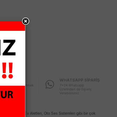
LAY İADE
WHATSAPP SİPARİŞ
ğınız ürünü iade etmek
7x24 Whatsapp
bu kadar kolay
Üzerinden de Sipariş
mıştı
Verebilirsiniz.
temleri, Küçük Ev Aletleri, Oto Ses Sistemleri gibi bir çok