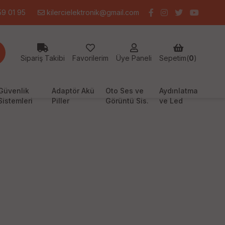
9 01 95
kilercielektronik@gmail.com
Sipariş Takibi
Favorilerim
Üye Paneli
Sepetim(
0
)
Güvenlik
Adaptör Akü
Oto Ses ve
Aydınlatma
Sistemleri
Piller
Görüntü Sis.
ve Led