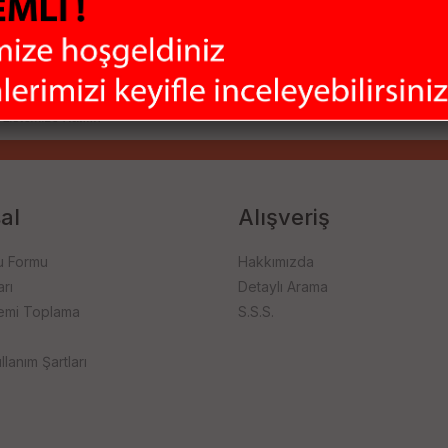
ladığımız bu çeşitlilik ile ihtiyaçlarınızı tek merkezden karşılamanızı
firması ile hızlı bir şekilde size ulaştırıyoruz.
al
Alışveriş
u Formu
Hakkımızda
rı
Detaylı Arama
emi Toplama
S.S.S.
llanım Şartları