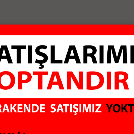
ALI
GÜVENLİ ÖDEME
KO
Sİtemiz 128Mbit SSL
Aldı
sertifikası ile
hiç 
rklı marka ve
korunmaktadır
olma
irimli fiyatlar
ere sunuyoruz. Bilgisayar Çevre Birimleri, Uydu Alıcıları, Güvenlik Sis