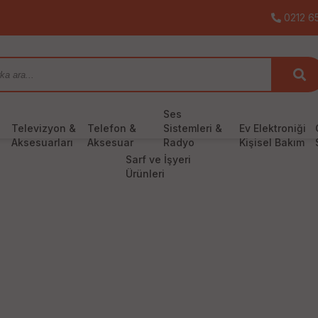
0212 65
Ses
Televizyon &
Telefon &
Sistemleri &
Ev Elektroniği
Aksesuarları
Aksesuar
Radyo
Kişisel Bakım
Sarf ve İşyeri
Ürünleri