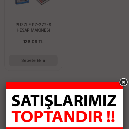
PUZZLE PZ-272-S
HESAP MAKİNESİ
136.09 TL
Sepete Ekle
HIZLI KARGO
KAMPANYALI ÜRÜNLER