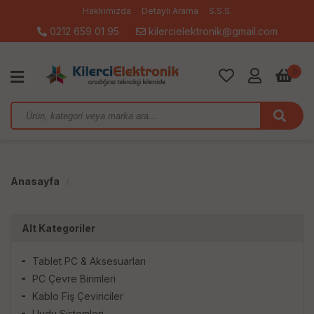
Hakkımızda
Detaylı Arama
S.S.S.
0212 659 01 95
kilercielektronik@gmail.com
0
Anasayfa
Alt Kategoriler
Tablet PC & Aksesuarları
PC Çevre Birimleri
Kablo Fiş Çeviriciler
Uydu Sistemleri