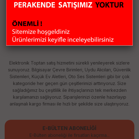
GÜVENLİ ÖDEME
KOLAY İADE
WHATSAPP SİPARİŞ
7x24 Whatsapp Üzerinden de Sipariş Verebilirsiniz.
Elektronik Toptan satış hizmetini sürekli yenileyerek sizlere
sunuyoruz. Bilgisayar Çevre Birimleri, Uydu Alıcıları, Güvenlik
Sistemleri, Küçük Ev Aletleri, Oto Ses Sistemleri gibi bir çok
kategoride her geçen gün çeşitlerimizi arttırıyoruz. Size
sağladığımız bu çeşitlilik ile ihtiyaçlarınızı tek merkezden
karşılamanızı sağlıyoruz. Siparişlerinizi özenle hazırlayıp
anlaşmalı kargo firması ile hızlı bir şekilde size ulaştırıyoruz.
E-BÜLTEN ABONELİĞİ
E-Bülten aboneliği ile fırsatları kaçırma...