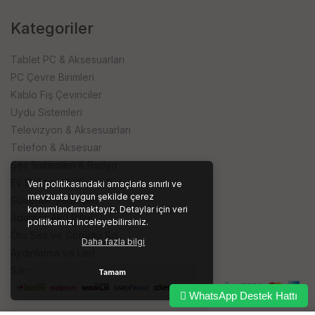
Kategoriler
Tablet PC & Aksesuarları
PC Çevre Birimleri
Kablo Fiş Çeviriciler
Uydu Sistemleri
Televizyon & Aksesuarları
Telefon & Aksesuar
Ses Sistemleri & Radyo
Ev Elektroniği Kişisel Bakım
Veri politikasındaki amaçlarla sınırlı ve
mevzuata uygun şekilde çerez
Güvenlik Sistemleri
konumlandırmaktayız. Detaylar için veri
Adaptör Akü Piller
politikamızı inceleyebilirsiniz.
Oto Ses ve Görüntü Sis.
Daha fazla bilgi
Aydınlatma ve Led
Sarf ve İşyeri Ürünleri
Tamam
WhatsApp Destek Hattı