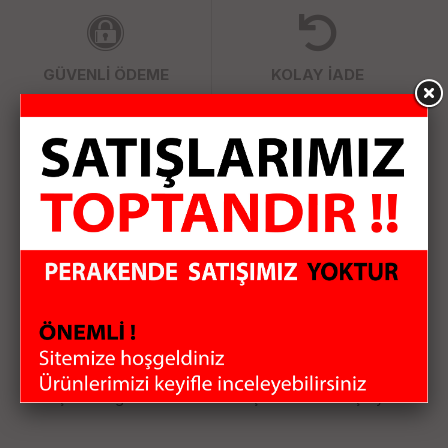
GÜVENLİ ÖDEME
KOLAY İADE
WHATSAPP SİPARİŞ
7x24 Whatsapp Üzerinden de Sipariş Verebilirsiniz.
Elektronik Toptan satış hizmetini sürekli yenileyerek sizlere
sunuyoruz. Bilgisayar Çevre Birimleri, Uydu Alıcıları, Güvenlik
Sistemleri, Küçük Ev Aletleri, Oto Ses Sistemleri gibi bir çok
kategoride her geçen gün çeşitlerimizi arttırıyoruz. Size
sağladığımız bu çeşitlilik ile ihtiyaçlarınızı tek merkezden
karşılamanızı sağlıyoruz. Siparişlerinizi özenle hazırlayıp
anlaşmalı kargo firması ile hızlı bir şekilde size ulaştırıyoruz.