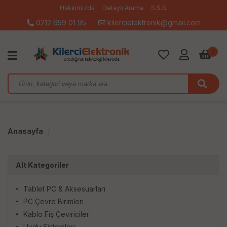
Hakkımızda
Detaylı Arama
S.S.S.
0212 659 01 95
kilercielektronik@gmail.com
0
Anasayfa
Alt Kategoriler
Tablet PC & Aksesuarları
PC Çevre Birimleri
Kablo Fiş Çeviriciler
Uydu Sistemleri