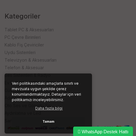
Kategoriler
Tablet PC & Aksesuarları
PC Çevre Birimleri
Kablo Fiş Çeviriciler
Uydu Sistemleri
Televizyon & Aksesuarları
Telefon & Aksesuar
Ses Sistemleri & Radyo
Ev Elektroniği Kişisel Bakım
Veri politikasındaki amaçlarla sınırlı ve
mevzuata uygun şekilde çerez
Güvenlik Sistemleri
konumlandırmaktayız. Detaylar için veri
Adaptör Akü Piller
politikamızı inceleyebilirsiniz.
Oto Ses ve Görüntü Sis.
Daha fazla bilgi
Aydınlatma ve Led
Sarf ve İşyeri Ürünleri
Tamam
WhatsApp Destek Hattı