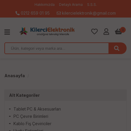
Hakkımızda
Detaylı Arama
S.S.S.
0212 659 01 95
kilercielektronik@gmail.com
0
Anasayfa
Alt Kategoriler
Tablet PC & Aksesuarları
PC Çevre Birimleri
Kablo Fiş Çeviriciler
Uydu Sistemleri