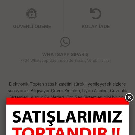
GÜVENLİ ÖDEME
KOLAY İADE
WHATSAPP SİPARİŞ
7x24 Whatsapp Üzerinden de Sipariş Verebilirsiniz.
Elektronik Toptan satış hizmetini sürekli yenileyerek sizlere
sunuyoruz. Bilgisayar Çevre Birimleri, Uydu Alıcıları, Güvenlik
Sistemleri, Küçük Ev Aletleri, Oto Ses Sistemleri gibi bir çok
kategoride her geçen gün çeşitlerimizi arttırıyoruz. Size
sağladığımız bu çeşitlilik ile ihtiyaçlarınızı tek merkezden
karşılamanızı sağlıyoruz. Siparişlerinizi özenle hazırlayıp
anlaşmalı kargo firması ile hızlı bir şekilde size ulaştırıyoruz.