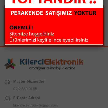
E-BÜLTEN ABONELİĞİ
E-Bülten aboneliği ile fırsatları kaçırma...
Müşteri Hizmetleri
0212 659 01 95
E-Posta Adresi
kilercielektronik@gmail.com