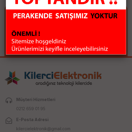
E-BÜLTEN ABONELİĞİ
E-Bülten aboneliği ile fırsatları kaçırma...
Müşteri Hizmetleri
0212 659 01 95
E-Posta Adresi
kilercielektronik@gmail.com