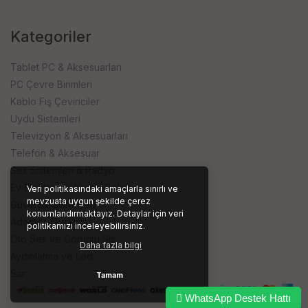
Kategoriler
Tablet PC & Aksesuarları
PC Çevre Birimleri
Kablo Fiş Çeviriciler
Uydu Sistemleri
Televizyon & Aksesuarları
Telefon & Aksesuar
Ses Sistemleri & Radyo
Ev Elektroniği Kişisel Bakım
Veri politikasındaki amaçlarla sınırlı ve
mevzuata uygun şekilde çerez
Güvenlik Sistemleri
konumlandırmaktayız. Detaylar için veri
Adaptör Akü Piller
politikamızı inceleyebilirsiniz.
Oto Ses ve Görüntü Sis.
Daha fazla bilgi
Aydınlatma ve Led
Sarf ve İşyeri Ürünleri
Tamam
WhatsApp Destek Hattı