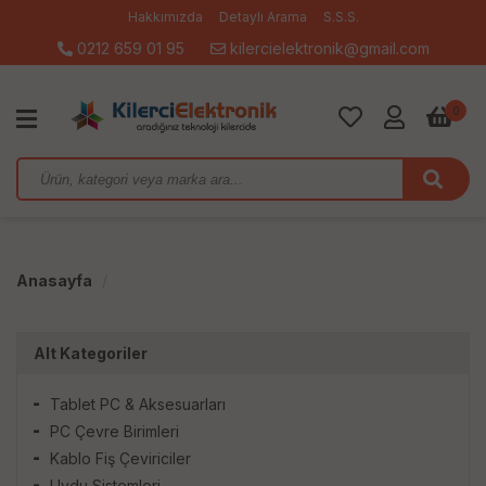
Hakkımızda
Detaylı Arama
S.S.S.
0212 659 01 95
kilercielektronik@gmail.com
0
Anasayfa
Alt Kategoriler
Tablet PC & Aksesuarları
PC Çevre Birimleri
Kablo Fiş Çeviriciler
Uydu Sistemleri