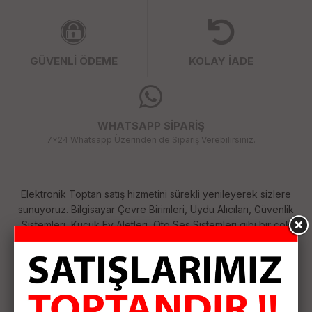
GÜVENLİ ÖDEME
KOLAY İADE
WHATSAPP SİPARİŞ
7x24 Whatsapp Üzerinden de Sipariş Verebilirsiniz.
Elektronik Toptan satış hizmetini sürekli yenileyerek sizlere
sunuyoruz. Bilgisayar Çevre Birimleri, Uydu Alıcıları, Güvenlik
Sistemleri, Küçük Ev Aletleri, Oto Ses Sistemleri gibi bir çok
kategoride her geçen gün çeşitlerimizi arttırıyoruz. Size
sağladığımız bu çeşitlilik ile ihtiyaçlarınızı tek merkezden
karşılamanızı sağlıyoruz. Siparişlerinizi özenle hazırlayıp
anlaşmalı kargo firması ile hızlı bir şekilde size ulaştırıyoruz.