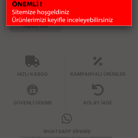
62.08 TL
Sepete Ekle
HIZLI KARGO
KAMPANYALI ÜRÜNLER
GÜVENLİ ÖDEME
KOLAY İADE
WHATSAPP SİPARİŞ
7x24 Whatsapp Üzerinden de Sipariş Verebilirsiniz.