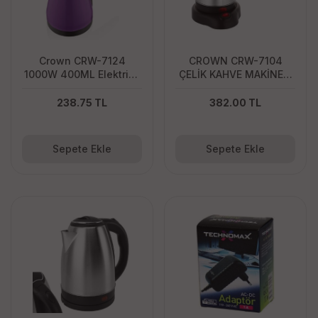
Crown CRW-7124
CROWN CRW-7104
1000W 400ML Elektrikli
ÇELİK KAHVE MAKİNESİ
Türk Kahve Makinesi
600W
Plastik Cezve AC220V
238.75 TL
382.00 TL
Sepete Ekle
Sepete Ekle