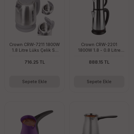
Crown CRW-7211 1800W
Crown CRW-2201
1.8 Litre Lüks Çelik Su
1800W 1.8 - 0.8 Litre
Isıtıcı Kettle İnox
Çelik Hazneli Çaycı
Mutfak Kettle Demlikli
716.25 TL
888.15 TL
Ve Süzgeçli Inox
Sepete Ekle
Sepete Ekle