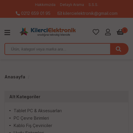
Hakkımızda
Detaylı Arama
S.S.S.
0212 659 01 95
kilercielektronik@gmail.com
0
Anasayfa
Alt Kategoriler
Tablet PC & Aksesuarları
PC Çevre Birimleri
Kablo Fiş Çeviriciler
Uydu Sistemleri