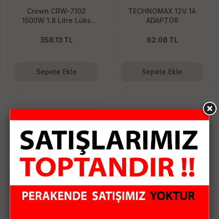
Crown CRW-7102
TECHNOMAX 12V 1A
1500W 1.8 Litre Lüks
ADAPTÖR
Çelik Su Isıtıcı Kettle
İnox
358.13 TL
62.08 TL
Sepete Ekle
Sepete Ekle
TECHNOMAX 12V 1.5A
ADAPTÖR