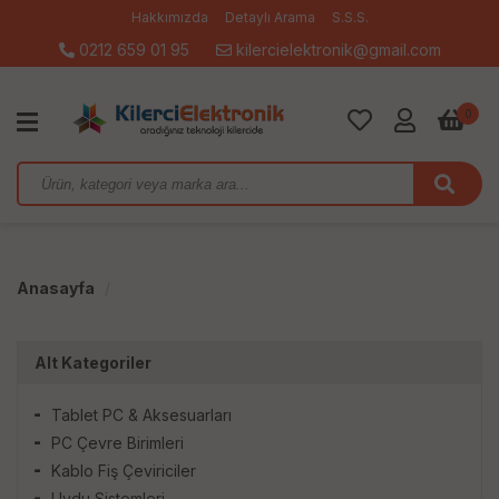
Hakkımızda
Detaylı Arama
S.S.S.
0212 659 01 95
kilercielektronik@gmail.com
0
Anasayfa
Alt Kategoriler
Tablet PC & Aksesuarları
PC Çevre Birimleri
Kablo Fiş Çeviriciler
Uydu Sistemleri