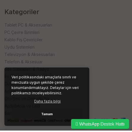
Kategoriler
Tablet PC & Aksesuarları
PC Çevre Birimleri
Kablo Fiş Çeviriciler
Uydu Sistemleri
Televizyon & Aksesuarları
Telefon & Aksesuar
Ses Sistemleri & Radyo
Ev Elektroniği Kişisel Bakım
Veri politikasındaki amaçlarla sınırlı ve
mevzuata uygun şekilde çerez
Güvenlik Sistemleri
konumlandırmaktayız. Detaylar için veri
Adaptör Akü Piller
politikamızı inceleyebilirsiniz.
Oto Ses ve Görüntü Sis.
Daha fazla bilgi
Aydınlatma ve Led
Sarf ve İşyeri Ürünleri
Tamam
WhatsApp Destek Hattı