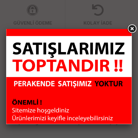
GÜVENLİ ÖDEME
KOLAY İADE
WHATSAPP SİPARİŞ
7x24 Whatsapp Üzerinden de Sipariş Verebilirsiniz.
Elektronik Toptan satış hizmetini sürekli yenileyerek sizlere
sunuyoruz. Bilgisayar Çevre Birimleri, Uydu Alıcıları, Güvenlik
Sistemleri, Küçük Ev Aletleri, Oto Ses Sistemleri gibi bir çok
kategoride her geçen gün çeşitlerimizi arttırıyoruz. Size
sağladığımız bu çeşitlilik ile ihtiyaçlarınızı tek merkezden
karşılamanızı sağlıyoruz. Siparişlerinizi özenle hazırlayıp
anlaşmalı kargo firması ile hızlı bir şekilde size ulaştırıyoruz.