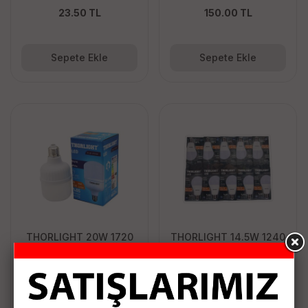
23.50 TL
150.00 TL
Sepete Ekle
Sepete Ekle
THORLIGHT 20W 1720
THORLIGHT 14.5W 1240
LUMEN BEYAZ LED
LUMEN AMPUL
AMPUL
70.00 TL
50.00 TL