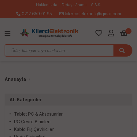
Hakkımızda
Detaylı Arama
S.S.S.
0212 659 01 95
kilercielektronik@gmail.com
0
Anasayfa
Alt Kategoriler
Tablet PC & Aksesuarları
PC Çevre Birimleri
Kablo Fiş Çeviriciler
Uydu Sistemleri