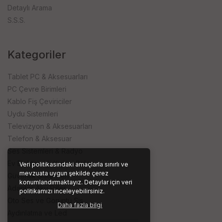
Detaylı Arama
S.S.S.
Kategoriler
Tablet PC & Aksesuarları
PC Çevre Birimleri
Kablo Fiş Çeviriciler
Uydu Sistemleri
Televizyon & Aksesuarları
Telefon & Aksesuar
Ses Sistemleri & Radyo
Ev Elektroniği Kişisel Bakım
Veri politikasındaki amaçlarla sınırlı ve
mevzuata uygun şekilde çerez
Güvenlik Sistemleri
konumlandırmaktayız. Detaylar için veri
Adaptör Akü Piller
politikamızı inceleyebilirsiniz.
Oto Ses ve Görüntü Sis.
Daha fazla bilgi
Aydınlatma ve Led