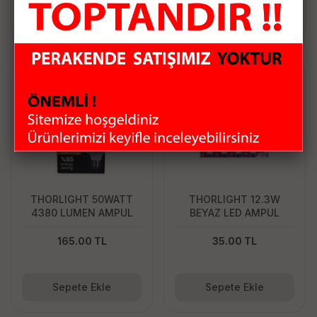
Sepete Ekle
Sepete Ekle
THORLIGHT 50WATT
THORLIGHT 12.3W
4380 LUMEN AMPUL
BEYAZ LED AMPUL
165.00 TL
35.00 TL
Sepete Ekle
Sepete Ekle