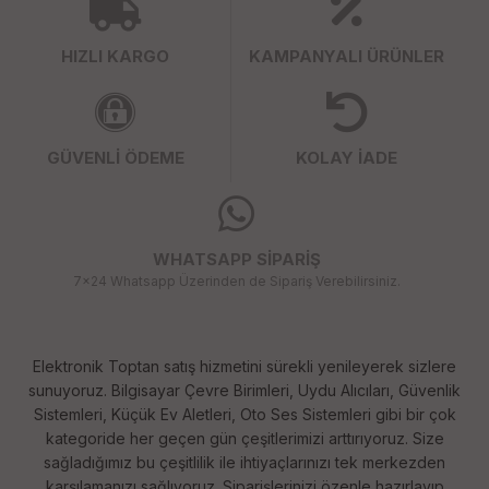
HIZLI KARGO
KAMPANYALI ÜRÜNLER
GÜVENLİ ÖDEME
KOLAY İADE
WHATSAPP SİPARİŞ
7x24 Whatsapp Üzerinden de Sipariş Verebilirsiniz.
Elektronik Toptan satış hizmetini sürekli yenileyerek sizlere
sunuyoruz. Bilgisayar Çevre Birimleri, Uydu Alıcıları, Güvenlik
Sistemleri, Küçük Ev Aletleri, Oto Ses Sistemleri gibi bir çok
kategoride her geçen gün çeşitlerimizi arttırıyoruz. Size
sağladığımız bu çeşitlilik ile ihtiyaçlarınızı tek merkezden
karşılamanızı sağlıyoruz. Siparişlerinizi özenle hazırlayıp