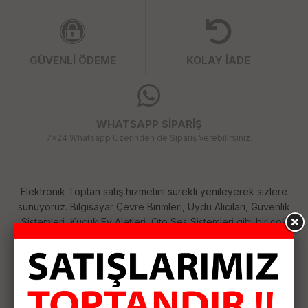
GÜVENLİ ÖDEME
KOLAY İADE
WHATSAPP SİPARİŞ
7x24 Whatsapp Üzerinden de Sipariş Verebilirsiniz.
Elektronik Toptan satış hizmetini sürekli yenileyerek sizlere
sunuyoruz. Bilgisayar Çevre Birimleri, Uydu Alıcıları, Güvenlik
Sistemleri, Küçük Ev Aletleri, Oto Ses Sistemleri gibi bir çok
kategoride her geçen gün çeşitlerimizi arttırıyoruz. Size
sağladığımız bu çeşitlilik ile ihtiyaçlarınızı tek merkezden
karşılamanızı sağlıyoruz. Siparişlerinizi özenle hazırlayıp
anlaşmalı kargo firması ile hızlı bir şekilde size ulaştırıyoruz.