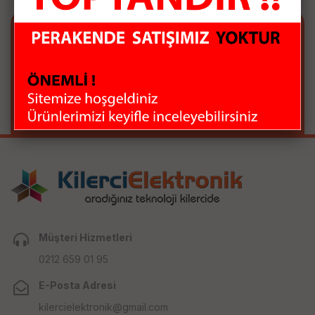
E-BÜLTEN ABONELİĞİ
E-Bülten aboneliği ile fırsatları kaçırma...
Müşteri Hizmetleri
0212 659 01 95
E-Posta Adresi
kilercielektronik@gmail.com