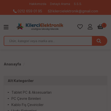
Hakkımızda
Detaylı Arama
S.S.S.
0212 659 01 95
kilercielektronik@gmail.com
0
Anasayfa
Alt Kategoriler
Tablet PC & Aksesuarları
PC Çevre Birimleri
Kablo Fiş Çeviriciler
Uydu Sistemleri