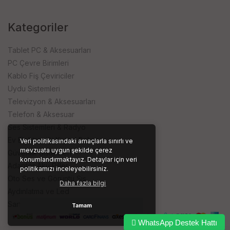
Kategoriler
Tablet PC & Aksesuarları
PC Çevre Birimleri
Kablo Fiş Çeviriciler
Uydu Sistemleri
Televizyon & Aksesuarları
Telefon & Aksesuar
Ses Sistemleri & Radyo
Ev Elektroniği Kişisel Bakım
Veri politikasındaki amaçlarla sınırlı ve
mevzuata uygun şekilde çerez
Güvenlik Sistemleri
konumlandırmaktayız. Detaylar için veri
Adaptör Akü Piller
politikamızı inceleyebilirsiniz.
Oto Ses ve Görüntü Sis.
Daha fazla bilgi
Aydınlatma ve Led
Sarf ve İşyeri Ürünleri
Tamam
WhatsApp Destek Hattı