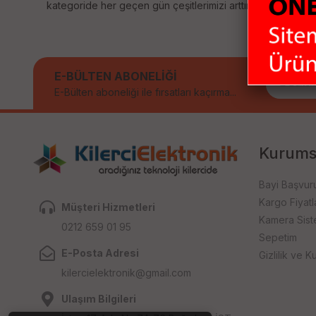
kategoride her geçen gün çeşitlerimizi arttırıyoruz. Size sağ
E-BÜLTEN ABONELİĞİ
E-Bülten aboneliği ile fırsatları kaçırma...
Kurums
Bayi Başvur
Kargo Fiyatla
Müşteri Hizmetleri
Kamera Sist
0212 659 01 95
Sepetim
E-Posta Adresi
Gizlilik ve Ku
kilercielektronik@gmail.com
Ulaşım Bilgileri