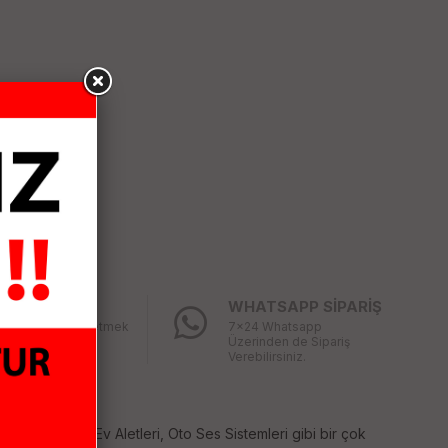
LAY İADE
WHATSAPP SİPARİŞ
ğınız ürünü iade etmek
7x24 Whatsapp
bu kadar kolay
Üzerinden de Sipariş
mıştı
Verebilirsiniz.
temleri, Küçük Ev Aletleri, Oto Ses Sistemleri gibi bir çok