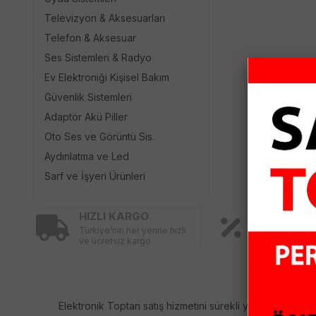
Televizyon & Aksesuarları
Telefon & Aksesuar
Ses Sistemleri & Radyo
Ev Elektroniği Kişisel Bakım
Güvenlik Sistemleri
Adaptör Akü Piller
Oto Ses ve Görüntü Sis.
Aydınlatma ve Led
Sarf ve İşyeri Ürünleri
HIZLI KARGO
KAMPANY
Türkiye’nin her yerine hızlı
ÜRÜNLER
ve ücretsiz kargo
Birbirinden fa
ürünler için ind
Elektronik Toptan satış hizmetini sürekli yenileyerek sizl