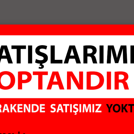
ALI
GÜVENLİ ÖDEME
KO
Sİtemiz 128Mbit SSL
Aldı
sertifikası ile
hiç 
rklı marka ve
korunmaktadır
olma
irimli fiyatlar
ere sunuyoruz. Bilgisayar Çevre Birimleri, Uydu Alıcıları, Güvenlik Sis