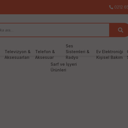
0212 65
Ses
Televizyon &
Telefon &
Sistemleri &
Ev Elektroniği
Aksesuarları
Aksesuar
Radyo
Kişisel Bakım
Sarf ve İşyeri
Ürünleri