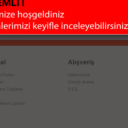
ladığımız bu çeşitlilik ile ihtiyaçlarınızı tek merkezden karşılamanızı
firması ile hızlı bir şekilde size ulaştırıyoruz.
al
Alışveriş
u Formu
Hakkımızda
rı
Detaylı Arama
emi Toplama
S.S.S.
llanım Şartları