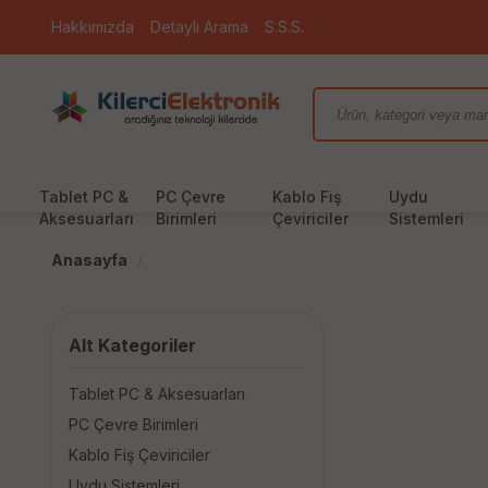
Hakkımızda
Detaylı Arama
S.S.S.
Tablet PC &
PC Çevre
Kablo Fiş
Uydu
Aksesuarları
Birimleri
Çeviriciler
Sistemleri
Anasayfa
Alt Kategoriler
Tablet PC & Aksesuarları
PC Çevre Birimleri
Kablo Fiş Çeviriciler
Uydu Sistemleri