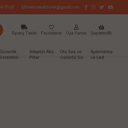
9 01 95
kilercielektronik@gmail.com
Sipariş Takibi
Favorilerim
Üye Paneli
Sepetim(
0
)
Güvenlik
Adaptör Akü
Oto Ses ve
Aydınlatma
Sistemleri
Piller
Görüntü Sis.
ve Led