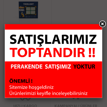
THORLIGHT 150W 2000
LUMEN SOLAR LED
ARMATUR
477.50 TL
Sepete Ekle
HIZLI KARGO
KAMPANYALI ÜRÜNLER