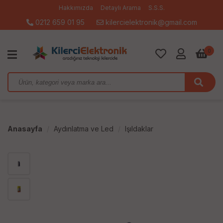
Hakkımızda
Detaylı Arama
S.S.S.
0212 659 01 95
kilercielektronik@gmail.com
0
Anasayfa
Aydınlatma ve Led
Işıldaklar