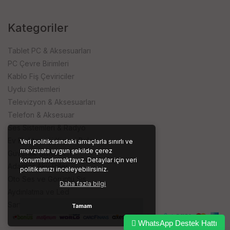
Kategoriler
Tablet PC & Aksesuarları
PC Çevre Birimleri
Kablo Fiş Çeviriciler
Uydu Sistemleri
Televizyon & Aksesuarları
Telefon & Aksesuar
Ses Sistemleri & Radyo
Ev Elektroniği Kişisel Bakım
Veri politikasındaki amaçlarla sınırlı ve
mevzuata uygun şekilde çerez
Güvenlik Sistemleri
konumlandırmaktayız. Detaylar için veri
Adaptör Akü Piller
politikamızı inceleyebilirsiniz.
Oto Ses ve Görüntü Sis.
Daha fazla bilgi
Aydınlatma ve Led
Sarf ve İşyeri Ürünleri
Tamam
WhatsApp Destek Hattı