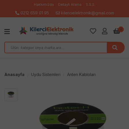
Hakkımızda
Detaylı Arama
S.S.S.
0212 659 01 95
kilercielektronik@gmail.com
0
Anasayfa
Uydu Sistemleri
Anten Kabloları