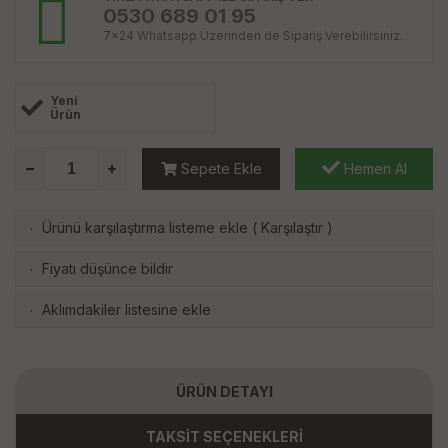
0530 689 01 95
7x24 Whatsapp Üzerinden de Sipariş Verebilirsiniz.
Yeni
Ürün
Sepete Ekle
Hemen Al
Ürünü karşılaştırma listeme ekle
(
Karşılaştır
)
·
Fiyatı düşünce bildir
·
Aklımdakiler listesine ekle
·
ÜRÜN DETAYI
TAKSİT SEÇENEKLERİ