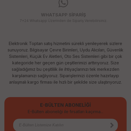
WHATSAPP SİPARİŞ
7x24 Whatsapp Üzerinden de Sipariş Verebilirsiniz.
Elektronik Toptan satış hizmetini sürekli yenileyerek sizlere
sunuyoruz. Bilgisayar Çevre Birimleri, Uydu Alıcıları, Güvenlik
Sistemleri, Küçük Ev Aletleri, Oto Ses Sistemleri gibi bir çok
kategoride her geçen gün çeşitlerimizi arttırıyoruz. Size
sağladığımız bu çeşitlilik ile ihtiyaçlarınızı tek merkezden
karşılamanızı sağlıyoruz. Siparişlerinizi özenle hazırlayıp
anlaşmalı kargo firması ile hızlı bir şekilde size ulaştırıyoruz.
E-BÜLTEN ABONELİĞİ
E-Bülten aboneliği ile fırsatları kaçırma...