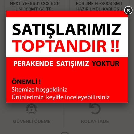
NEXT YE-6401 CCS RG6
FORLINE FL-3003 3MT
U/4 100MT 64 TEL
HAZIR UYDU KABLOSU
UYDU KABLO
859.50 TL
76.40 TL
Sepete Ekle
Sepete Ekle
HIZLI KARGO
KAMPANYALI ÜRÜNLER
GÜVENLİ ÖDEME
KOLAY İADE