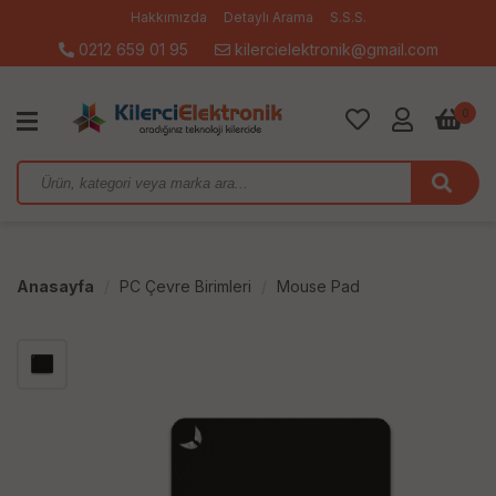
Hakkımızda
Detaylı Arama
S.S.S.
0212 659 01 95
kilercielektronik@gmail.com
0
Anasayfa
PC Çevre Birimleri
Mouse Pad