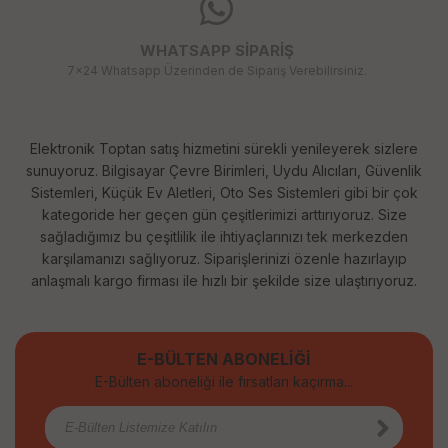
WHATSAPP SİPARİŞ
7x24 Whatsapp Üzerinden de Sipariş Verebilirsiniz.
Elektronik Toptan satış hizmetini sürekli yenileyerek sizlere
sunuyoruz. Bilgisayar Çevre Birimleri, Uydu Alıcıları, Güvenlik
Sistemleri, Küçük Ev Aletleri, Oto Ses Sistemleri gibi bir çok
kategoride her geçen gün çeşitlerimizi arttırıyoruz. Size
sağladığımız bu çeşitlilik ile ihtiyaçlarınızı tek merkezden
karşılamanızı sağlıyoruz. Siparişlerinizi özenle hazırlayıp
anlaşmalı kargo firması ile hızlı bir şekilde size ulaştırıyoruz.
E-BÜLTEN ABONELİĞİ
E-Bülten aboneliği ile fırsatları kaçırma...