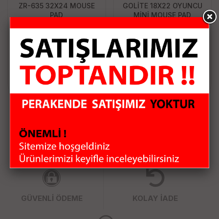
ZR-635 32X24 MOUSE
GOLİTE 18X22 OYUNCU
PAD
MİNİ MOUSE PAD
71.63 TL
25.79 TL
Sepete Ekle
Sepete Ekle
HIZLI KARGO
KAMPANYALI ÜRÜNLER
GÜVENLİ ÖDEME
KOLAY İADE