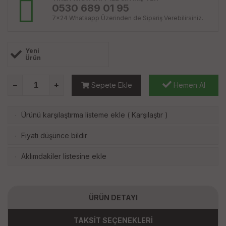
0530 689 01 95
7x24 Whatsapp Üzerinden de Sipariş Verebilirsiniz.
Yeni
Ürün
Sepete Ekle
Hemen Al
Ürünü karşılaştırma listeme ekle
(
Karşılaştır
)
·
Fiyatı düşünce bildir
·
Aklımdakiler listesine ekle
·
ÜRÜN DETAYI
TAKSİT SEÇENEKLERİ