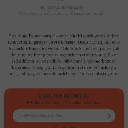
WHATSAPP SİPARİŞ
7x24 Whatsapp Üzerinden de Sipariş Verebilirsiniz.
Elektronik Toptan satış hizmetini sürekli yenileyerek sizlere
sunuyoruz. Bilgisayar Çevre Birimleri, Uydu Alıcıları, Güvenlik
Sistemleri, Küçük Ev Aletleri, Oto Ses Sistemleri gibi bir çok
kategoride her geçen gün çeşitlerimizi arttırıyoruz. Size
sağladığımız bu çeşitlilik ile ihtiyaçlarınızı tek merkezden
karşılamanızı sağlıyoruz. Siparişlerinizi özenle hazırlayıp
anlaşmalı kargo firması ile hızlı bir şekilde size ulaştırıyoruz.
E-BÜLTEN ABONELİĞİ
E-Bülten aboneliği ile fırsatları kaçırma...