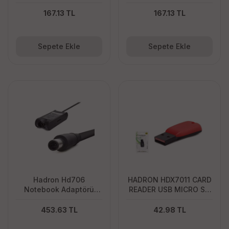
Q Siyah
167.13 TL
167.13 TL
Sepete Ekle
Sepete Ekle
Hadron Hd706
HADRON HDX7011 CARD
Notebook Adaptörü
READER USB MICRO SD
19.5V 4.62A 7.4*5.0
KIRMIZI
İğneli Dell
453.63 TL
42.98 TL