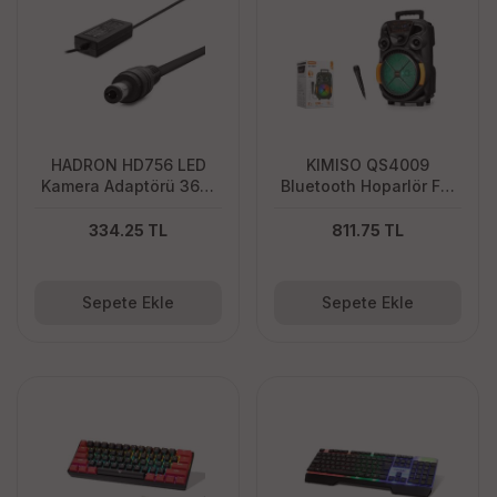
HADRON HD756 LED
KIMISO QS4009
Kamera Adaptörü 36W
Bluetooth Hoparlör FM
12V 3A 5.5x2.5 mm
Radyo 8 İnç USB TF AUX
Siyah
RGB Mikrofonlu - Siyah
334.25 TL
811.75 TL
Sepete Ekle
Sepete Ekle