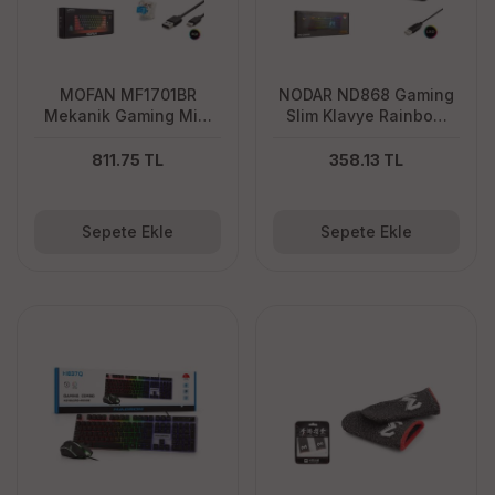
MOFAN MF1701BR
NODAR ND868 Gaming
Mekanik Gaming Mini
Slim Klavye Rainbow
Klavye Blue Switch RGB
LED 105 Tuş Siyah
61 Tuş Siyah Kırmızı
811.75 TL
358.13 TL
Sepete Ekle
Sepete Ekle