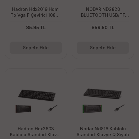
Hadron Hdx2019 Hdmi
NODAR ND2820
To Vga F Çevirici 1080P
BLUETOOTH USB/TF
+ Audio Beyaz
TAŞINABİLİR SES
SİSTEMİ
85.95 TL
859.50 TL
Sepete Ekle
Sepete Ekle
Hadron Hdx2603
Nodar Nd816 Kablolu
Kablolu Standart Klavye
Standart Klavye Q Siyah