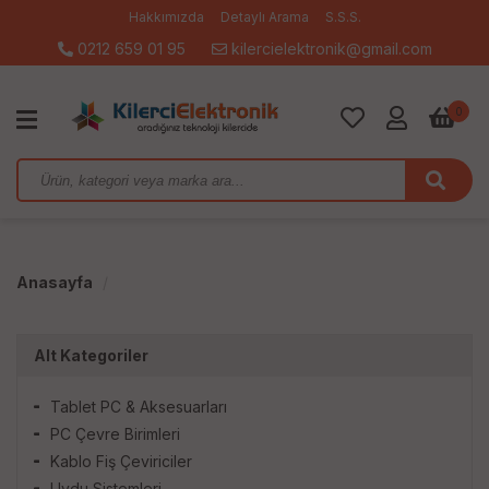
Hakkımızda
Detaylı Arama
S.S.S.
0212 659 01 95
kilercielektronik@gmail.com
0
Anasayfa
Alt Kategoriler
Tablet PC & Aksesuarları
PC Çevre Birimleri
Kablo Fiş Çeviriciler
Uydu Sistemleri