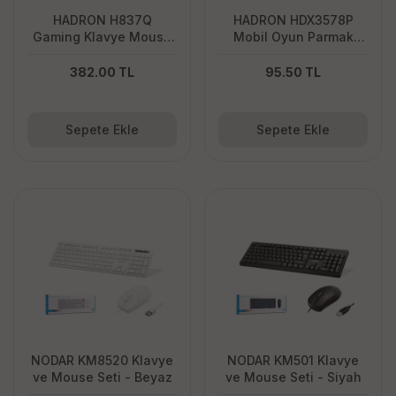
HADRON H837Q
HADRON HDX3578P
Gaming Klavye Mouse
Mobil Oyun Parmak
Seti LED 1000 DPI Siyah
Eldiveni PUBG CoD Free
Fire Dokunmatik Siyah
382.00 TL
95.50 TL
Sepete Ekle
Sepete Ekle
NODAR KM8520 Klavye
NODAR KM501 Klavye
ve Mouse Seti - Beyaz
ve Mouse Seti - Siyah