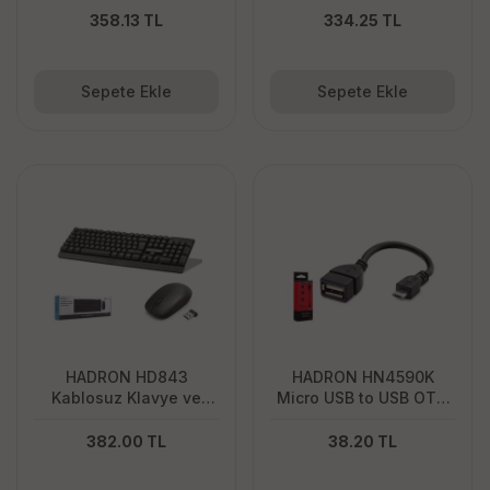
358.13 TL
334.25 TL
Sepete Ekle
Sepete Ekle
HADRON HD843
HADRON HN4590K
Kablosuz Klavye ve
Micro USB to USB OTG
Mouse Seti - Siyah
Kablo - Siyah
382.00 TL
38.20 TL