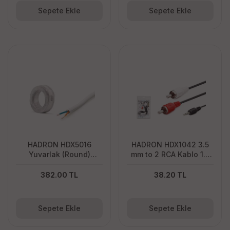
Sepete Ekle
Sepete Ekle
HADRON HDX5016
HADRON HDX1042 3.5
Yuvarlak (Round)
mm to 2 RCA Kablo 1.2
Telefon Hat Kablosu
m - Siyah
100 m - Beyaz
382.00 TL
38.20 TL
Sepete Ekle
Sepete Ekle