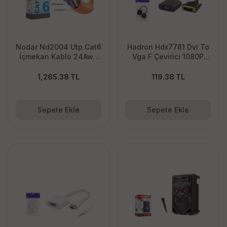
Nodar Nd2004 Utp Cat6
Hadron Hdx7781 Dvi To
İçmekan Kablo 24Awg
Vga F Çevirici 1080P
4P*0.50Mm Cca OD:6.0
24+1 Siyah
305M Turuncu
1,265.38 TL
119.38 TL
Sepete Ekle
Sepete Ekle