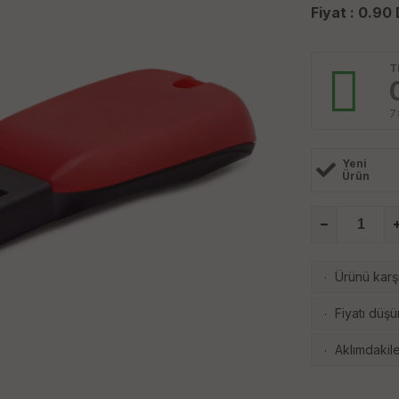
Fiyat :
0.90
T
7
Yeni
Ürün
Ürünü karşı
·
Fiyatı düşü
·
Aklımdakile
·