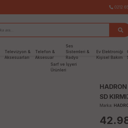
0212 65
Ses
Televizyon &
Telefon &
Sistemleri &
Ev Elektroniği
Aksesuarları
Aksesuar
Radyo
Kişisel Bakım
Sarf ve İşyeri
Ürünleri
HADRON 
SD KIRMI
Marka:
HADR
42.9