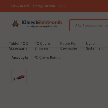
Hakkımızda
Detaylı Arama
S.S.S.
Tablet PC &
PC Çevre
Kablo Fiş
Uydu
Aksesuarları
Birimleri
Çeviriciler
Sistemleri
Anasayfa
PC Çevre Birimleri