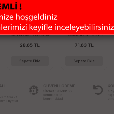
PL-9180 TERMAL
S-link SL-P150 1.5m
MACUN ŞIRINGA (GRİ)
0.5mm Lüks Power
Kablo
28.65 TL
71.63 TL
Sepete Ekle
Sepete Ekle
ALI
GÜVENLİ ÖDEME
KO
Sİtemiz 128Mbit SSL
Aldı
sertifikası ile
hiç 
rklı marka ve
korunmaktadır
olma
irimli fiyatlar