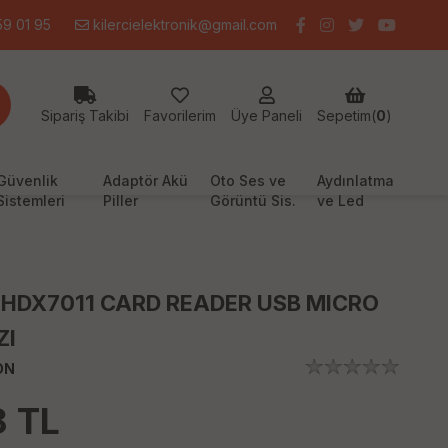
9 01 95
kilercielektronik@gmail.com
Sipariş Takibi
Favorilerim
Üye Paneli
Sepetim(
0
)
Güvenlik
Adaptör Akü
Oto Ses ve
Aydınlatma
Sistemleri
Piller
Görüntü Sis.
ve Led
HDX7011 CARD READER USB MICRO
ZI
ON
8
TL