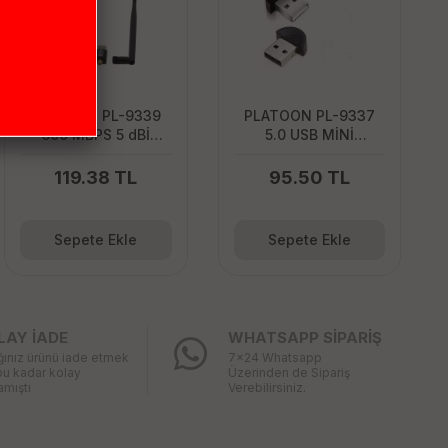
PLATOON PL-9339
PLATOON PL-9337
600 MBPS 5 dBİ
5.0 USB MİNİ
ANTENLİ USB 2.0
DONGLE
WIRELESS ADAPTER
119.38 TL
95.50 TL
Sepete Ekle
Sepete Ekle
LAY İADE
WHATSAPP SİPARİŞ
ğınız ürünü iade etmek
7x24 Whatsapp
bu kadar kolay
Üzerinden de Sipariş
mıştı
Verebilirsiniz.