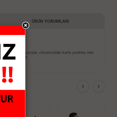
ÜRÜN YORUMLARI
cro SD kart okuyucular, cihazınızdaki karta yazılmış olan
rılmasını sağlar.