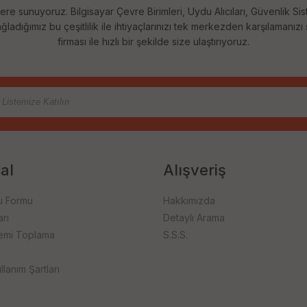
ere sunuyoruz. Bilgisayar Çevre Birimleri, Uydu Alıcıları, Güvenlik Sis
ladığımız bu çeşitlilik ile ihtiyaçlarınızı tek merkezden karşılamanızı
firması ile hızlı bir şekilde size ulaştırıyoruz.
al
Alışveriş
u Formu
Hakkımızda
rı
Detaylı Arama
emi Toplama
S.S.S.
llanım Şartları