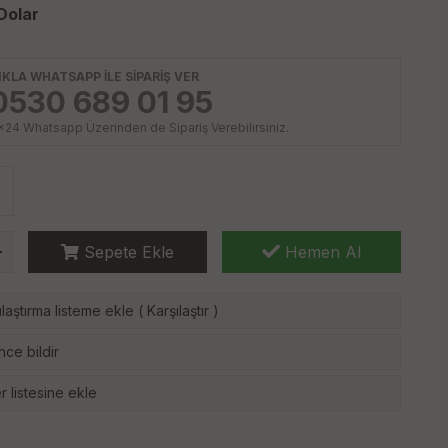
Dolar
IKLA WHATSAPP İLE SİPARİŞ VER
0530 689 01 95
x24 Whatsapp Üzerinden de Sipariş Verebilirsiniz.
Sepete Ekle
Hemen Al
laştırma listeme ekle
(
Karşılaştır
)
nce bildir
r listesine ekle