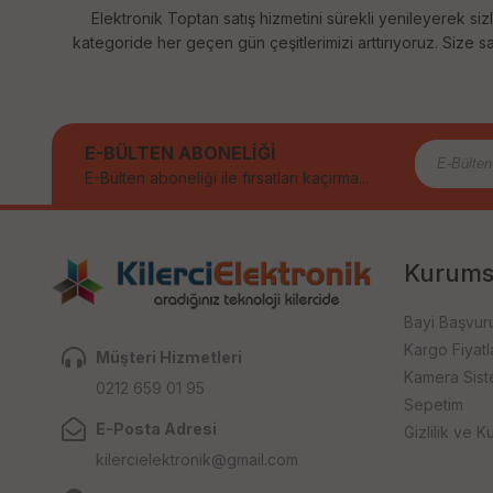
Elektronik Toptan satış hizmetini sürekli yenileyerek sizl
kategoride her geçen gün çeşitlerimizi arttırıyoruz. Size sağ
E-BÜLTEN ABONELİĞİ
E-Bülten aboneliği ile fırsatları kaçırma...
Kurums
Bayi Başvur
Kargo Fiyatla
Müşteri Hizmetleri
Kamera Sist
0212 659 01 95
Sepetim
E-Posta Adresi
Gizlilik ve Ku
kilercielektronik@gmail.com