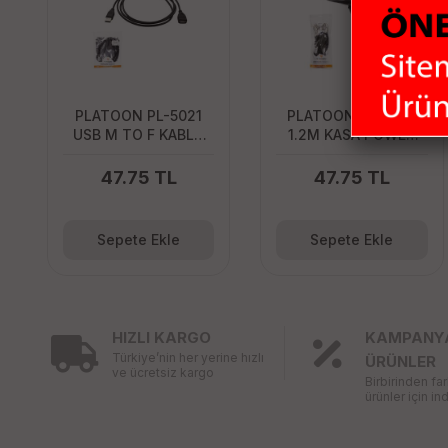
PLATOON PL-5021
PLATOON PL-8503
USB M TO F KABLO
1.2M KASA POWER
1.5M
KABLO (0,5mm)
47.75 TL
47.75 TL
Sepete Ekle
Sepete Ekle
HIZLI KARGO
KAMPANY
Türkiye’nin her yerine hızlı
ÜRÜNLER
ve ücretsiz kargo
Birbirinden fa
ürünler için ind