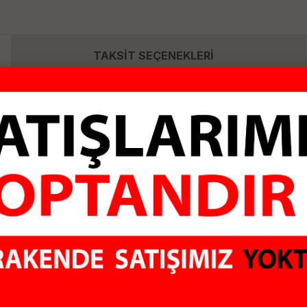
TAKSİT SEÇENEKLERİ
ultimedya cihazda kullanılan micro SD kartların çalışmasını sağlar. Mi
a micro USB 2.0 aracılığıyla 480mbps hızında ve kolay bir şekilde akta