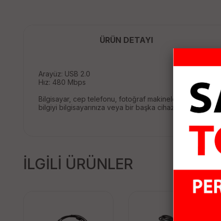
ÜRÜN DETAYI
Arayüz: USB 2.0
Hız: 480 Mbps
Bilgisayar, cep telefonu, fotoğraf makineleri ve birçok m
bilgiyi bilgisayarınıza veya bir başka cihazınıza USB vey
İLGİLİ ÜRÜNLER