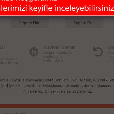
KALİTELİ F
F KONNEKTÖR
KONNEKTÖR (100-
PREMİUM RG6 (100
238.75 TL
238.75 TL
ADET)
ADET)
Sepete Ekle
Sepete Ekle
ALI
GÜVENLİ ÖDEME
KO
Sİtemiz 128Mbit SSL
Aldı
sertifikası ile
hiç 
rklı marka ve
korunmaktadır
olma
irimli fiyatlar
ere sunuyoruz. Bilgisayar Çevre Birimleri, Uydu Alıcıları, Güvenlik Sis
ladığımız bu çeşitlilik ile ihtiyaçlarınızı tek merkezden karşılamanızı
firması ile hızlı bir şekilde size ulaştırıyoruz.