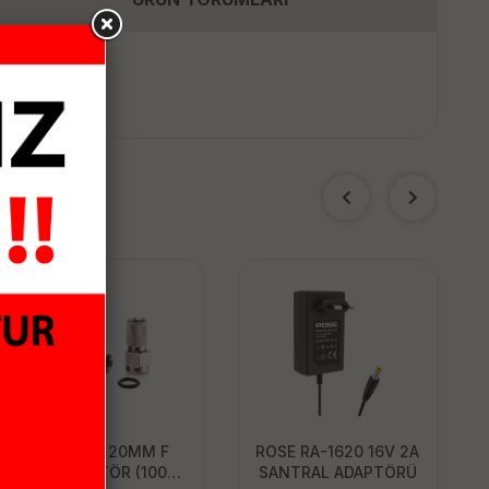
BOTECH 20MM F
ROSE RA-1620 16V 2A
KONNEKTÖR (100-
SANTRAL ADAPTÖRÜ