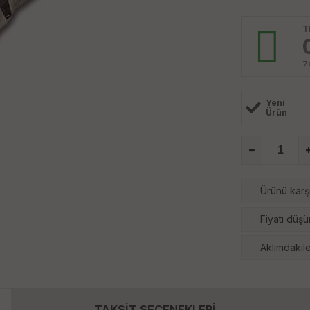
T
7
Yeni
Ürün
Ürünü karşı
·
Fiyatı düşü
·
Aklımdakile
·
TAKSİT SEÇENEKLERİ