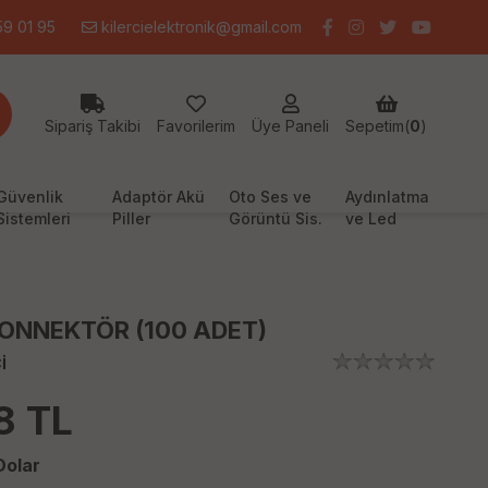
9 01 95
kilercielektronik@gmail.com
Sipariş Takibi
Favorilerim
Üye Paneli
Sepetim(
0
)
Güvenlik
Adaptör Akü
Oto Ses ve
Aydınlatma
Sistemleri
Piller
Görüntü Sis.
ve Led
KONNEKTÖR (100 ADET)
İ
8
TL
olar