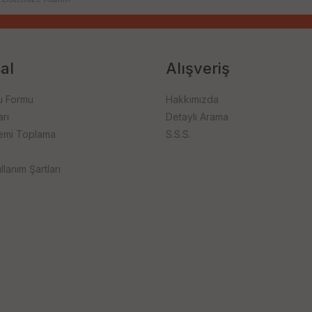
al
Alışveriş
u Formu
Hakkımızda
rı
Detaylı Arama
emi Toplama
S.S.S.
llanım Şartları