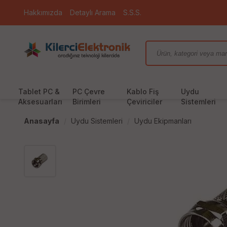
Hakkımızda
Detaylı Arama
S.S.S.
Tablet PC &
PC Çevre
Kablo Fiş
Uydu
Aksesuarları
Birimleri
Çeviriciler
Sistemleri
Anasayfa
Uydu Sistemleri
Uydu Ekipmanları