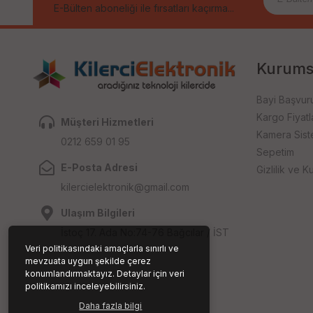
E-Bülten aboneliği ile fırsatları kaçırma...
Kurums
Bayi Başvur
Kargo Fiyatla
Müşteri Hizmetleri
Kamera Sist
0212 659 01 95
Sepetim
E-Posta Adresi
Gizlilik ve Ku
kilercielektronik@gmail.com
Ulaşım Bilgileri
İstoç 17. Ada No:74-76 Bağcılar / İST
Veri politikasındaki amaçlarla sınırlı ve
mevzuata uygun şekilde çerez
konumlandırmaktayız. Detaylar için veri
politikamızı inceleyebilirsiniz.
Daha fazla bilgi