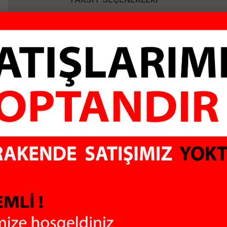
MULTİBOX MB-213
ROSE RC-36B
SİYAH CONTALI
KUTULU 22MM SİYAH