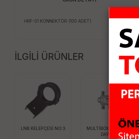
HRF-01 KONNEKTÖR (100 ADET)
İLGİLİ ÜRÜNLER
LNB KELEPÇESİ NO:3
MULTİBOX MB-14 1/4
DAYZEK