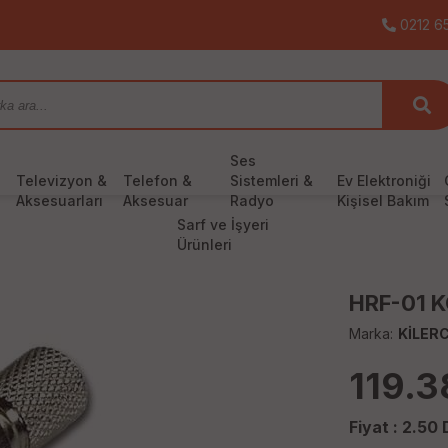
0212 65
Ses
Televizyon &
Telefon &
Sistemleri &
Ev Elektroniği
Aksesuarları
Aksesuar
Radyo
Kişisel Bakım
Sarf ve İşyeri
Ürünleri
HRF-01 
Marka:
KİLERC
119.3
Fiyat :
2.50
D