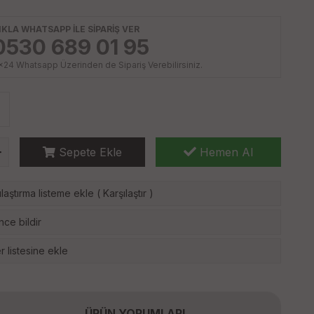
IKLA WHATSAPP İLE SİPARİŞ VER
0530 689 01 95
x24 Whatsapp Üzerinden de Sipariş Verebilirsiniz.
Sepete Ekle
Hemen Al
laştırma listeme ekle
(
Karşılaştır
)
nce bildir
r listesine ekle
ÜRÜN YORUMLARI