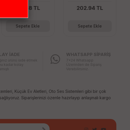
PAKET)
214.88 TL
202.94 TL
Sepete Ekle
Sepete Ekle
LAY İADE
WHATSAPP SİPARİŞ
ğınız ürünü iade etmek
7x24 Whatsapp
bu kadar kolay
Üzerinden de Sipariş
mıştı
Verebilirsiniz.
temleri, Küçük Ev Aletleri, Oto Ses Sistemleri gibi bir çok
 sağlıyoruz. Siparişlerinizi özenle hazırlayıp anlaşmalı kargo