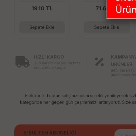
19.10 TL
71.63 TL
Sepete Ekle
Sepete Ekle
HIZLI KARGO
KAMPANY
Türkiye’nin her yerine hızlı
ÜRÜNLER
ve ücretsiz kargo
Birbirinden fa
ürünler için ind
Elektronik Toptan satış hizmetini sürekli yenileyerek sizl
kategoride her geçen gün çeşitlerimizi arttırıyoruz. Size sağ
E-BÜLTEN ABONELİĞİ