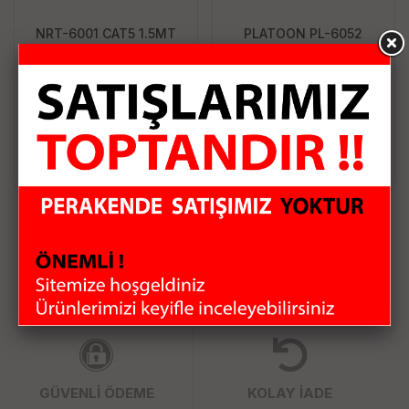
NRT-6001 CAT5 1.5MT
PLATOON PL-6052
KABLO
ETHERNET PATCH CAT5
POŞETLİ KABLO 5M
26.26 TL
47.75 TL
Sepete Ekle
Sepete Ekle
HIZLI KARGO
KAMPANYALI ÜRÜNLER
GÜVENLİ ÖDEME
KOLAY İADE