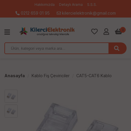
Hakkımızda
Detaylı Arama
S.S.S.
0212 659 01 95
kilercielektronik@gmail.com
0
Anasayfa
Kablo Fiş Çeviriciler
CAT5-CAT6 Kablo