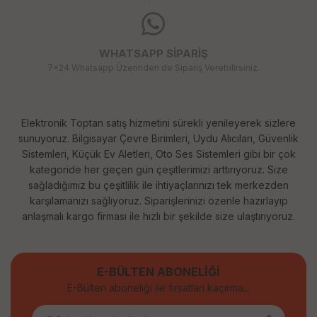
WHATSAPP SİPARİŞ
7x24 Whatsapp Üzerinden de Sipariş Verebilirsiniz.
Elektronik Toptan satış hizmetini sürekli yenileyerek sizlere
sunuyoruz. Bilgisayar Çevre Birimleri, Uydu Alıcıları, Güvenlik
Sistemleri, Küçük Ev Aletleri, Oto Ses Sistemleri gibi bir çok
kategoride her geçen gün çeşitlerimizi arttırıyoruz. Size
sağladığımız bu çeşitlilik ile ihtiyaçlarınızı tek merkezden
karşılamanızı sağlıyoruz. Siparişlerinizi özenle hazırlayıp
anlaşmalı kargo firması ile hızlı bir şekilde size ulaştırıyoruz.
E-BÜLTEN ABONELİĞİ
E-Bülten aboneliği ile fırsatları kaçırma...