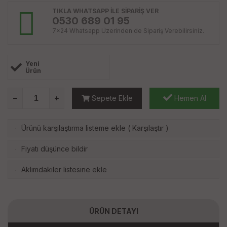
TIKLA WHATSAPP İLE SİPARİŞ VER
0530 689 01 95
7x24 Whatsapp Üzerinden de Sipariş Verebilirsiniz.
Yeni
Ürün
Sepete Ekle
Hemen Al
Ürünü karşılaştırma listeme ekle
(
Karşılaştır
)
·
Fiyatı düşünce bildir
·
Aklımdakiler listesine ekle
·
ÜRÜN DETAYI