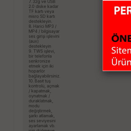
7. 32g ve USB
2.0 diske kadar
TF kartı veya
misro SD kartı
destekleyin.
8. Harici MP3 /
MP4 / bilgisayar
ses girişi işlevini
(aux)
destekleyin
9. TWS işlevi,
bir telefonla
senkronize
etmek için iki
hoparlör
bağlayabilirsiniz.
10. Basit tuş
kontrolü, açmak
/ kapatmak,
oynatmak /
duraklatmak,
modu
değiştirmek,
şarkı atlamak,
ses seviyesini
ayarlamak vb.
için düğmeye