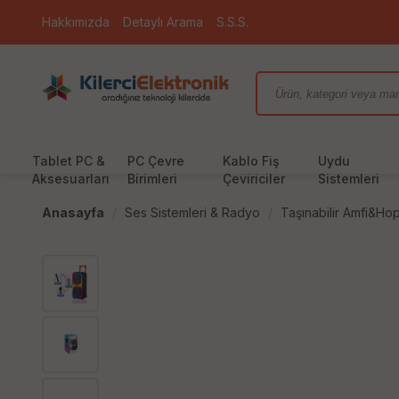
Hakkımızda
Detaylı Arama
S.S.S.
Tablet PC &
PC Çevre
Kablo Fiş
Uydu
Aksesuarları
Birimleri
Çeviriciler
Sistemleri
Anasayfa
Ses Sistemleri & Radyo
Taşınabilir Amfi&Hop