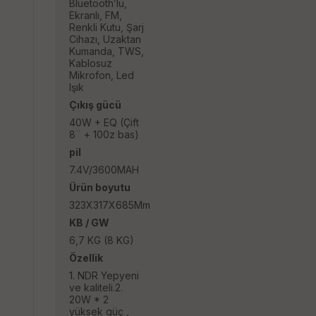
Bluetooth’lu,
Ekranlı, FM,
Renkli Kutu, Şarj
Cihazı, Uzaktan
Kumanda, TWS,
Kablosuz
Mikrofon, Led
Işık
Çıkış gücü
40W + EQ (Çift
8¨ + 100z bas)
pil
7.4V/3600MAH
Ürün boyutu
323X317X685Mm
KB / GW
6,7 KG (8 KG)
Özellik
1. NDR Yepyeni
ve kaliteli.2.
20W * 2
yüksek güç ,