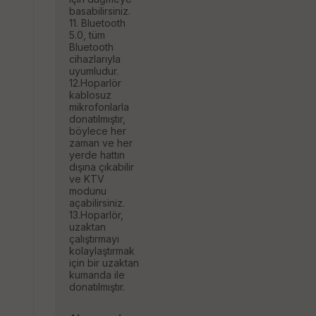
basabilirsiniz.
11. Bluetooth
5.0, tüm
Bluetooth
cihazlarıyla
uyumludur.
12.Hoparlör
kablosuz
mikrofonlarla
donatılmıştır,
böylece her
zaman ve her
yerde hattın
dışına çıkabilir
ve KTV
modunu
açabilirsiniz.
13.Hoparlör,
uzaktan
çalıştırmayı
kolaylaştırmak
için bir uzaktan
kumanda ile
donatılmıştır.