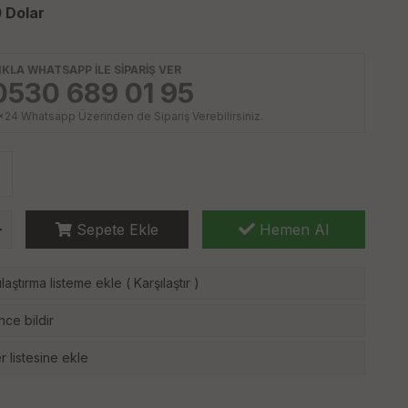
0
Dolar
IKLA WHATSAPP İLE SİPARİŞ VER
0530 689 01 95
x24 Whatsapp Üzerinden de Sipariş Verebilirsiniz.
Sepete Ekle
Hemen Al
laştırma listeme ekle
(
Karşılaştır
)
nce bildir
r listesine ekle