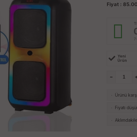
Fiyat :
85.0
T
7
Yeni
Ürün
Ürünü karşı
·
Fiyatı düşü
·
Aklımdakile
·