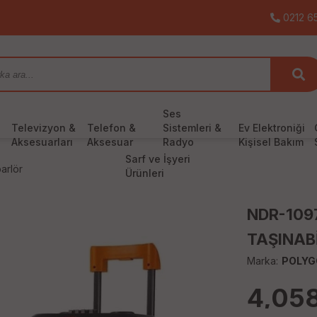
0212 65
Ses
Televizyon &
Telefon &
Sistemleri &
Ev Elektroniği
Aksesuarları
Aksesuar
Radyo
Kişisel Bakım
Sarf ve İşyeri
arlör
Ürünleri
NDR-109
TAŞINABİ
Marka:
POLYG
4,05