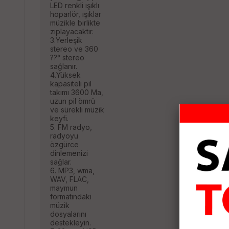
LED renkli ışıklı
hoparlör, ışıklar
müzikle birlikte
zıplayacaktır.
3.Yerleşik
stereo ve 360
??° stereo
sağlanır.
4.Yüksek
kapasiteli pil
takımı 3600 Ma,
uzun pil ömrü
ve sürekli müzik
keyfi.
5. FM radyo,
radyoyu
özgürce
dinlemenizi
sağlar.
6. MP3, wma,
WAV, FLAC,
maymun
formatındaki
müzik
dosyalarını
destekleyin.