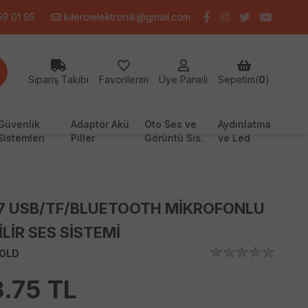
9 01 95
kilercielektronik@gmail.com
Sipariş Takibi
Favorilerim
Üye Paneli
Sepetim(
0
)
Güvenlik
Adaptör Akü
Oto Ses ve
Aydınlatma
Sistemleri
Piller
Görüntü Sis.
ve Led
7 USB/TF/BLUETOOTH MİKROFONLU
LİR SES SİSTEMİ
OLD
8.75
TL