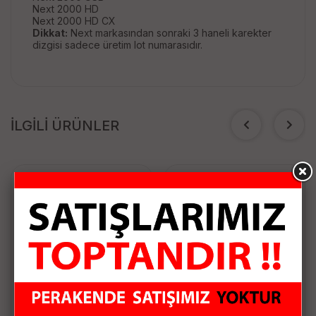
Next 2000 HD
Next 2000 HD CX
Dikkat:
Next markasından sonraki 3 haneli karekter
dizgisi sadece üretim lot numarasıdır.
İLGİLİ ÜRÜNLER
HRF-01 KONNEKTÖR
MULTİBOX MB-14 1/4
(100 ADET)
DAYZEK