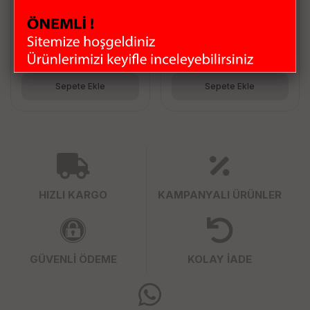
119.38 TL
71.63 TL
Sepete Ekle
Sepete Ekle
HIZLI KARGO
KAMPANYALI ÜRÜNLER
GÜVENLİ ÖDEME
KOLAY İADE