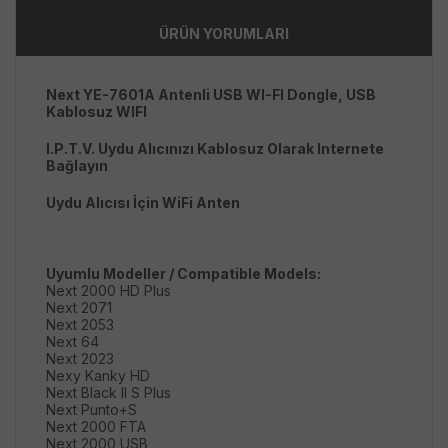
ÜRÜN YORUMLARI
Next YE-7601A Antenli USB WI-FI Dongle, USB
Kablosuz WIFI
I.P.T.V. Uydu Alıcınızı Kablosuz Olarak Internete
Bağlayın
Uydu Alıcısı İçin WiFi Anten
Uyumlu Modeller / Compatible Models:
Next 2000 HD Plus
Next 2071
Next 2053
Next 64
Next 2023
Nexy Kanky HD
Next Black II S Plus
Next Punto+S
Next 2000 FTA
Next 2000 USB