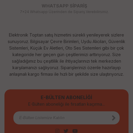
WHATSAPP SİPARİŞ
7x24 Whatsapp Üzerinden de Sipariş Verebilirsiniz.
Elektronik Toptan satış hizmetini sürekli yenileyerek sizlere
sunuyoruz. Bilgisayar Çevre Birimleri, Uydu Alıcıları, Güvenlik
Sistemleri, Küçük Ev Aletleri, Oto Ses Sistemleri gibi bir çok
kategoride her geçen gün çeşitlerimizi arttırıyoruz. Size
sağladığımız bu çeşitlilik ile ihtiyaçlarınızı tek merkezden
karşılamanızı sağlıyoruz. Siparişlerinizi özenle hazırlayıp
anlaşmalı kargo firması ile hızlı bir şekilde size ulaştırıyoruz.
E-BÜLTEN ABONELİĞİ
E-Bülten aboneliği ile fırsatları kaçırma...