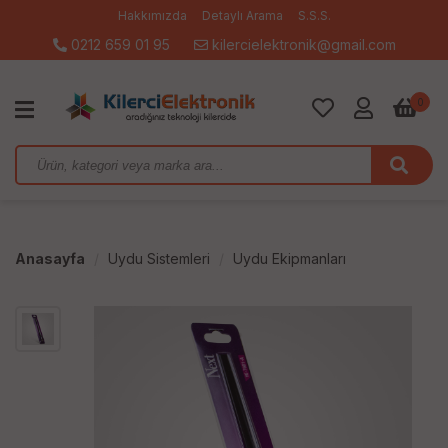
Hakkımızda
Detaylı Arama
S.S.S.
0212 659 01 95
kilercielektronik@gmail.com
0
Anasayfa
Uydu Sistemleri
Uydu Ekipmanları