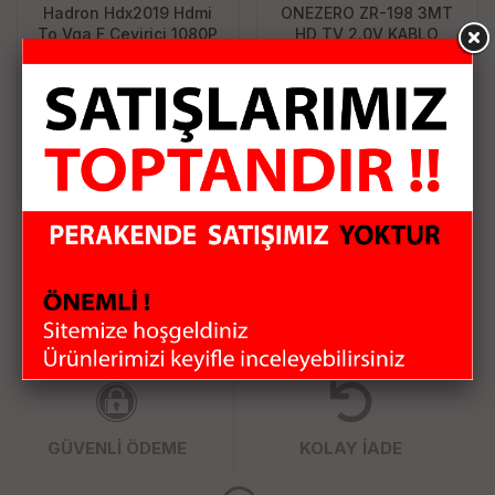
Hadron Hdx2019 Hdmi
ONEZERO ZR-198 3MT
To Vga F Çevirici 1080P
HD TV 2.0V KABLO
+ Audio Beyaz
85.95 TL
143.25 TL
Sepete Ekle
Sepete Ekle
HIZLI KARGO
KAMPANYALI ÜRÜNLER
GÜVENLİ ÖDEME
KOLAY İADE