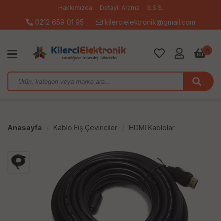
Hakkımızda
Detaylı Arama
S.S.S.
0212 659 01 95
kilercielektronik@gmail.com
0
Anasayfa
Kablo Fiş Çeviriciler
HDMI Kablolar