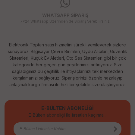
WHATSAPP SİPARİŞ
7x24 Whatsapp Üzerinden de Sipariş Verebilirsiniz.
Elektronik Toptan satış hizmetini sürekli yenileyerek sizlere
sunuyoruz. Bilgisayar Çevre Birimleri, Uydu Alıcıları, Güvenlik
Sistemleri, Küçük Ev Aletleri, Oto Ses Sistemleri gibi bir çok
kategoride her geçen gün çeşitlerimizi arttırıyoruz. Size
sağladığımız bu çeşitlilik ile ihtiyaçlarınızı tek merkezden
karşılamanızı sağlıyoruz. Siparişlerinizi özenle hazırlayıp
anlaşmalı kargo firması ile hızlı bir şekilde size ulaştırıyoruz.
E-BÜLTEN ABONELİĞİ
E-Bülten aboneliği ile fırsatları kaçırma...