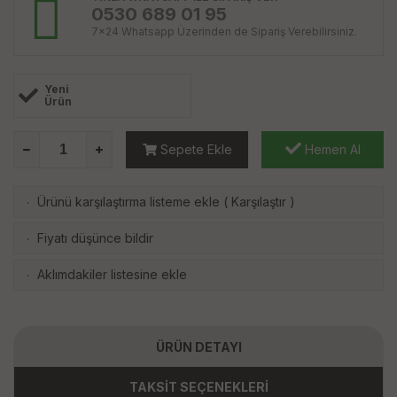
0530 689 01 95
7x24 Whatsapp Üzerinden de Sipariş Verebilirsiniz.
Yeni
Ürün
Sepete Ekle
Hemen Al
Ürünü karşılaştırma listeme ekle
(
Karşılaştır
)
·
Fiyatı düşünce bildir
·
Aklımdakiler listesine ekle
·
ÜRÜN DETAYI
TAKSİT SEÇENEKLERİ