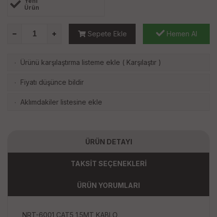
Yeni
Ürün
Sepete Ekle
Hemen Al
Ürünü karşılaştırma listeme ekle
(
Karşılaştır
)
·
Fiyatı düşünce bildir
·
Aklımdakiler listesine ekle
·
ÜRÜN DETAYI
TAKSİT SEÇENEKLERİ
ÜRÜN YORUMLARI
NRT-6001 CAT5 1.5MT KABLO