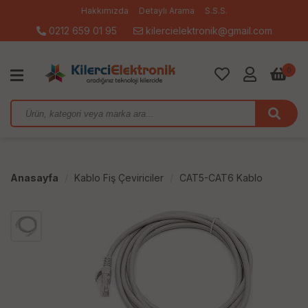
Hakkımızda
Detaylı Arama
S.S.S.
0212 659 01 95
kilercielektronik@gmail.com
0
Anasayfa
Kablo Fiş Çeviriciler
CAT5-CAT6 Kablo