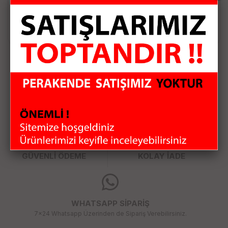
Sepete Ekle
Sepete Ekle
HIZLI KARGO
KAMPANYALI ÜRÜNLER
GÜVENLİ ÖDEME
KOLAY İADE
WHATSAPP SİPARİŞ
7x24 Whatsapp Üzerinden de Sipariş Verebilirsiniz.