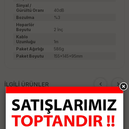
Sinyal /
Gürültü Oranı
40dB
Bozulma
%3
Hoparlör
Boyutu
2 İnç
Kablo
Uzunluğu
1m
Paket Ağırlığı
586g
Paket Boyutu
155x145x95mm
İLGİLİ ÜRÜNLER