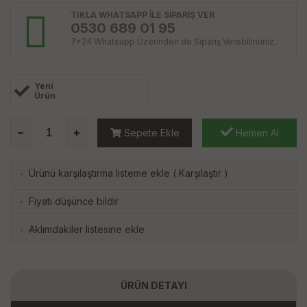
TIKLA WHATSAPP İLE SİPARİŞ VER
0530 689 01 95
7x24 Whatsapp Üzerinden de Sipariş Verebilirsiniz.
Yeni
Ürün
Sepete Ekle
Hemen Al
Ürünü karşılaştırma listeme ekle
(
Karşılaştır
)
·
Fiyatı düşünce bildir
·
Aklımdakiler listesine ekle
·
ÜRÜN DETAYI