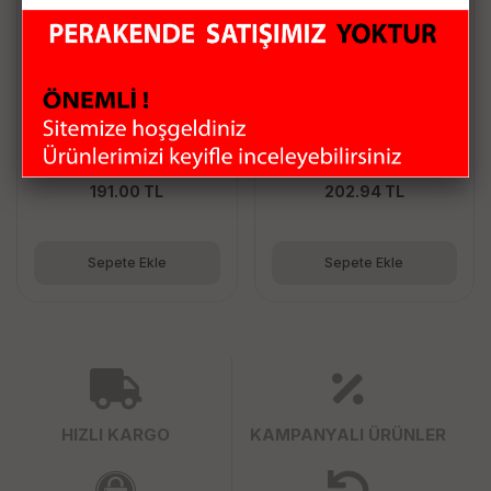
Torima D-05 1+1 USB
TORİMA D17 Hoparlör
Mini Hoparlör (5 Watt *
Bilgisayar Laptop
4 Ohm)
Kablolu Speaker
191.00 TL
202.94 TL
Sepete Ekle
Sepete Ekle
HIZLI KARGO
KAMPANYALI ÜRÜNLER