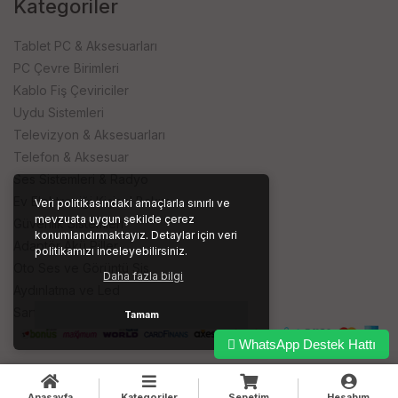
Kategoriler
Tablet PC & Aksesuarları
PC Çevre Birimleri
Kablo Fiş Çeviriciler
Uydu Sistemleri
Televizyon & Aksesuarları
Telefon & Aksesuar
Ses Sistemleri & Radyo
Ev Elektroniği Kişisel Bakım
Veri politikasındaki amaçlarla sınırlı ve
mevzuata uygun şekilde çerez
Güvenlik Sistemleri
konumlandırmaktayız. Detaylar için veri
Adaptör Akü Piller
politikamızı inceleyebilirsiniz.
Oto Ses ve Görüntü Sis.
Daha fazla bilgi
Aydınlatma ve Led
Sarf ve İşyeri Ürünleri
Tamam
WhatsApp Destek Hattı
Anasayfa
Kategoriler
Sepetim
Hesabım