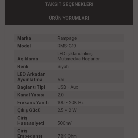
TAKSİT SEÇENEKLERİ
ÜRÜN YORUMLARI
Marka
Rampage
Model
RMS-G19
LED ışıklandırılmış
Açıklama
Multimedya Hoparlör
Renk
Siyah
LED Arkadan
Aydınlatma
Var
Bağlantı Tipi
USB - Aux
Kanal Yapısı
2.0
Frekans Yanıtı
100 - 20K Hz
Çıkış Gücü
2.5 * 2 W
Giriş
Hassasiyeti
500mV
Giriş
Empedansı
7.8K Ohm