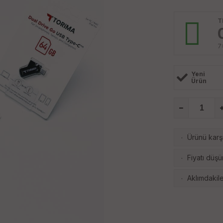
T
7
Yeni
Ürün
Ürünü karşı
·
Fiyatı düşü
·
Aklımdakile
·