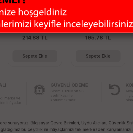
POWERWAY 16GB
Philips Vivid
METAL FLASH BELLEK
FM08FD05B/00 8GB
USB 2.0 Flash Bellek
214.88 TL
195.78 TL
Sepete Ekle
Sepete Ekle
ALI
GÜVENLİ ÖDEME
KO
Sİtemiz 128Mbit SSL
Aldı
sertifikası ile
hiç 
rklı marka ve
korunmaktadır
olma
irimli fiyatlar
ere sunuyoruz. Bilgisayar Çevre Birimleri, Uydu Alıcıları, Güvenlik Sis
ladığımız bu çeşitlilik ile ihtiyaçlarınızı tek merkezden karşılamanızı