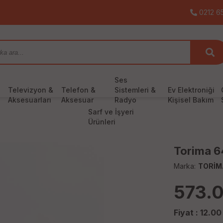
0212 65
Ses
Televizyon &
Telefon &
Sistemleri &
Ev Elektroniği
Aksesuarları
Aksesuar
Radyo
Kişisel Bakım
Sarf ve İşyeri
Ürünleri
Torima 6
Marka:
TORİM
573.
Fiyat :
12.00