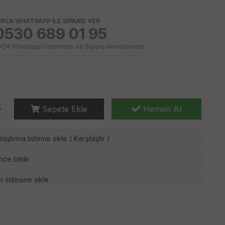
IKLA WHATSAPP İLE SİPARİŞ VER
0530 689 01 95
x24 Whatsapp Üzerinden de Sipariş Verebilirsiniz.
Sepete Ekle
Hemen Al
laştırma listeme ekle
(
Karşılaştır
)
nce bildir
r listesine ekle