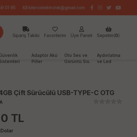
9 01 95
kilercielektronik@gmail.com
Sipariş Takibi
Favorilerim
Üye Paneli
Sepetim(
0
)
Güvenlik
Adaptör Akü
Oto Ses ve
Aydınlatma
Sistemleri
Piller
Görüntü Sis.
ve Led
4GB Çift Sürücülü USB-TYPE-C OTG
A
00
TL
Dolar