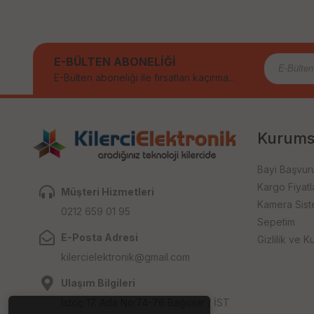
E-BÜLTEN ABONELİĞİ
E-Bülten aboneliği ile fırsatları kaçırma...
Kurums
Bayi Başvur
Kargo Fiyatla
Müşteri Hizmetleri
Kamera Sist
0212 659 01 95
Sepetim
E-Posta Adresi
Gizlilik ve Ku
kilercielektronik@gmail.com
Ulaşım Bilgileri
İstoç 17. Ada No:74-76 Bağcılar / İST