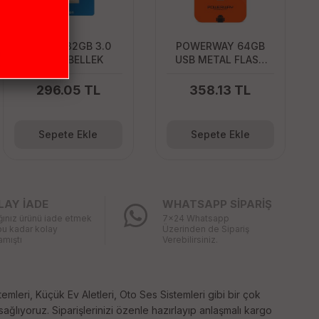
PHILIPS 32GB 3.0
POWERWAY 64GB
FLASH BELLEK
USB METAL FLASH
BELLEK
296.05 TL
358.13 TL
Sepete Ekle
Sepete Ekle
LAY İADE
WHATSAPP SİPARİŞ
ğınız ürünü iade etmek
7x24 Whatsapp
bu kadar kolay
Üzerinden de Sipariş
mıştı
Verebilirsiniz.
temleri, Küçük Ev Aletleri, Oto Ses Sistemleri gibi bir çok
 sağlıyoruz. Siparişlerinizi özenle hazırlayıp anlaşmalı kargo