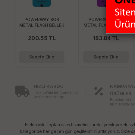
POWERWAY 8GB
POWERWAY 4GB
METAL FLASH BELLEK
METAL FLASH BELLEK
200.55 TL
183.84 TL
Sepete Ekle
Sepete Ekle
HIZLI KARGO
KAMPANY
Türkiye’nin her yerine hızlı
ÜRÜNLER
ve ücretsiz kargo
Birbirinden fa
ürünler için ind
Elektronik Toptan satış hizmetini sürekli yenileyerek sizl
kategoride her geçen gün çeşitlerimizi arttırıyoruz. Size sağ