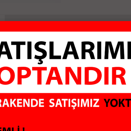
TAKSİT SEÇENEKLERİ
ürücülü USB-TYPE-C OTG