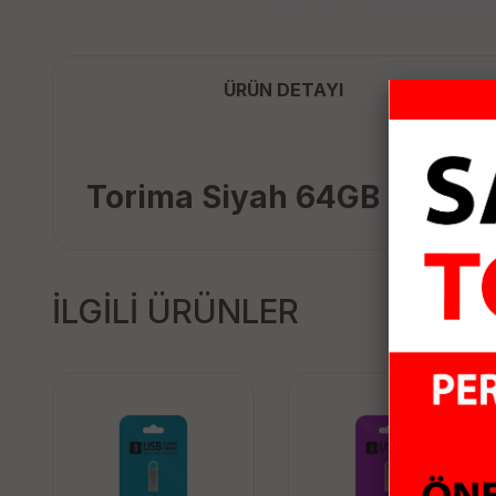
ÜRÜN DETAYI
Torima Siyah 64GB Çift S
İLGİLİ ÜRÜNLER