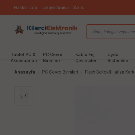
Hakkımızda
Detaylı Arama
S.S.S.
Tablet PC &
PC Çevre
Kablo Fiş
Uydu
Aksesuarları
Birimleri
Çeviriciler
Sistemleri
Anasayfa
PC Çevre Birimleri
Flash Bellek&Hafıza Kartı