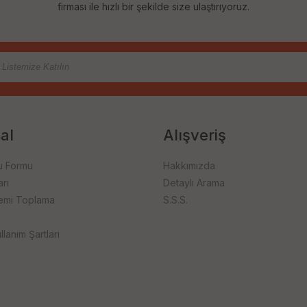
firması ile hızlı bir şekilde size ulaştırıyoruz.
al
Alışveriş
u Formu
Hakkımızda
rı
Detaylı Arama
emi Toplama
S.S.S.
llanım Şartları