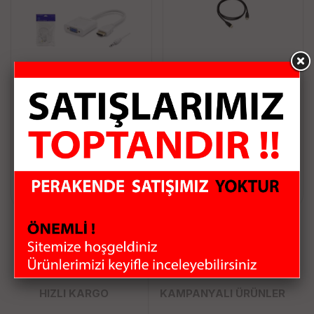
Hadron Hdx2019 Hdmi
HDMI 1.5MT KABLO
To Vga F Çevirici 1080P
+ Audio Beyaz
85.95 TL
57.30 TL
Sepete Ekle
Sepete Ekle
HIZLI KARGO
KAMPANYALI ÜRÜNLER