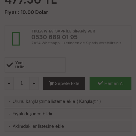
Fiyat :
10.00
Dolar
TIKLA WHATSAPP İLE SİPARİŞ VER
0530 689 01 95
7x24 Whatsapp Üzerinden de Sipariş Verebilirsiniz.
Yeni
Ürün
Sepete Ekle
Hemen Al
Ürünü karşılaştırma listeme ekle
(
Karşılaştır
)
·
Fiyatı düşünce bildir
·
Aklımdakiler listesine ekle
·