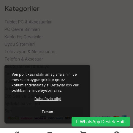
Kategoriler
Tablet PC & Aksesuarları
PC Çevre Birimleri
Kablo Fiş Çeviriciler
Uydu Sistemleri
Televizyon & Aksesuarları
Telefon & Aksesuar
Ses Sistemleri & Radyo
Ev Elektroniği Kişisel Bakım
Veri politikasındaki amaçlarla sınırlı ve
mevzuata uygun şekilde çerez
Güvenlik Sistemleri
konumlandırmaktayız. Detaylar için veri
Adaptör Akü Piller
politikamızı inceleyebilirsiniz.
Oto Ses ve Görüntü Sis.
Daha fazla bilgi
Aydınlatma ve Led
Sarf ve İşyeri Ürünleri
Tamam
WhatsApp Destek Hattı