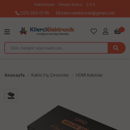
Hakkımızda
Detaylı Arama
S.S.S.
0212 659 01 95
kilercielektronik@gmail.com
0
Anasayfa
Kablo Fiş Çeviriciler
HDMI Kablolar